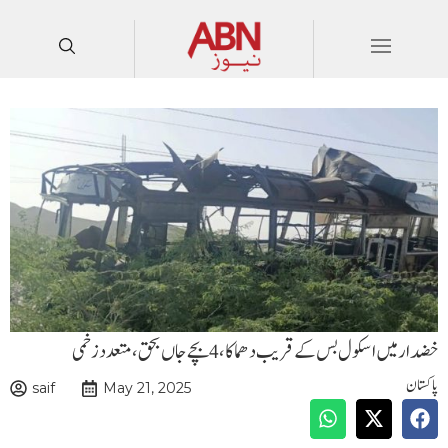
خضدار میں اسکول بس کے قریب دھماکا،4 بچے جاں بحق،متعدد زخمی
پاکستان
saif
May 21, 2025