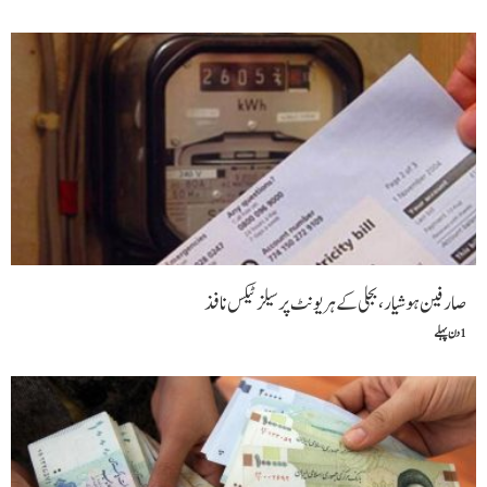
صارفین ہوشیار، بجلی کے ہر یونٹ پر سیلز ٹیکس نافذ
1 دن پہلے