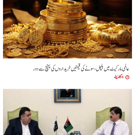
عالمی مارکیٹ میں ہلچل، سونے کی قیمتیں خریداروں کی پہنچ سے دور
6 گھنٹے پہلے