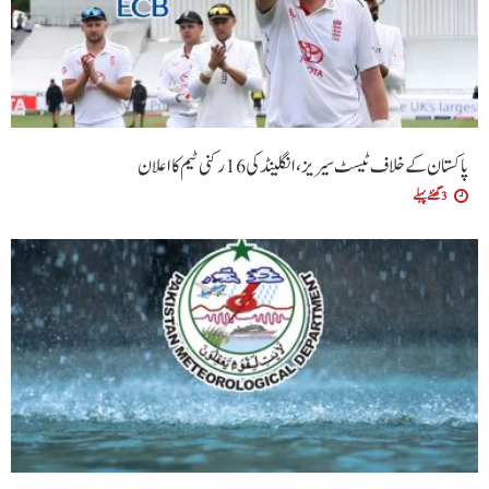
پاکستان کے خلاف ٹیسٹ سیریز، انگلینڈ کی 16 رکنی ٹیم کا اعلان
3 گھنٹے پہلے