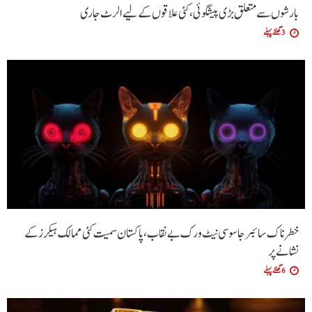
بارشوں سے متعلق بڑی پیشگوئی، کئی علاقوں کے لیے الرٹ جاری
3 گھنٹے پہلے
خطرناک سائبر جاسوسی نیٹ ورک بے نقاب، پاکستان سمیت کئی ممالک ہیکرز کے
نشانے پر
6 گھنٹے پہلے