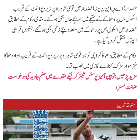
خصدار(اے بی این ن یوز)خضدار میں قومی شاہراہ پر زیرو پوائنٹ کے قریب
اسکول بس پر دھماکے کے نتیجے میں 4 بچے جاں بحق ہوگئے۔مقامی حکام کے مطابق
خضدار میں اسکول بس پر دھماکے میں متعدد بچے زخمی بھی ہوگئے، جنہیں قریبی
اسپتال منتقل کردیا گیا ہے۔
حکام کے مطابق دھماکا کراچی کوئٹہ قومی شاہراہ پر زیروپوائنٹ کے قریب ہوا، دھماکا
خیز مواد سڑک کنارے گاڑی میں نصب تھا۔
مزید پڑھیں:توہین آمیز پوسٹس شیئر کرنیکے مقدمے میں صنم جاوید کی درخواست
ضمانت مسترد
متعلقہ خبریں