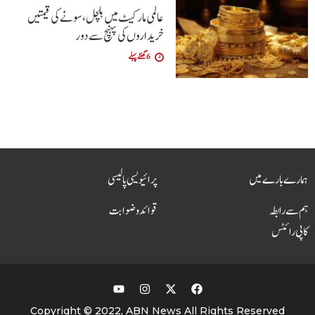
عالمی مارکیٹ میں ہلچل، سونے کی قیمتیں
خریداروں کی پہنچ سے دور
6 گھنٹے پہلے
ہمارے بارے میں
پرائیویسی پالیسی
ہم سے رابطہ
قوائد و ضوابت
کاپی رائٹس
Copyright © 2022, ABN News All Rights Reserved