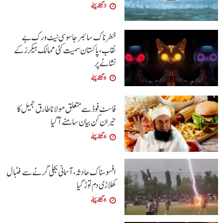
3 گھنٹے پہلے
خطرناک سائبر جاسوسی نیٹ ورک بے
نقاب، پاکستان سمیت کئی ممالک ہیکرز کے
نشانے پر
6 گھنٹے پہلے
فاسٹ فوڈ سے متعلق مولانا طارق جمیل کا
حیران کن بیان سامنے آگیا
6 گھنٹے پہلے
افسوسناک حادثہ، آسمانی بجلی گرنے سے فٹبال
کھلاڑی دم توڑ گیا
6 گھنٹے پہلے