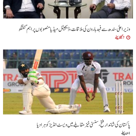
وزیراعلیٰ سندھ سے فہد ہارون کی ملاقات، ڈیجیٹل میڈیا منصوبوں پر اہم گفتگو
7 گھنٹے پہلے
پاکستان کی شاندار فتح،سنسنی خیز مقابلے میں ویسٹ انڈیز کو ہرا دیا
1 دن پہلے