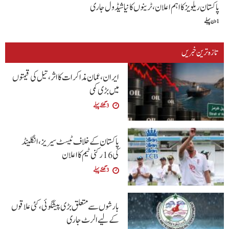
پاکستان ریلویز کا اہم اعلان، ٹرینوں کا نیا شیڈول جاری
1 دن پہلے
تازہ ترین خبریں
ایران، عمان مذاکرات کا اثر، تیل کی قیمتوں
میں بڑی کمی
3 گھنٹے پہلے
پاکستان کے خلاف ٹیسٹ سیریز، انگلینڈ
کی 16 رکنی ٹیم کا اعلان
3 گھنٹے پہلے
بارشوں سے متعلق بڑی پیشگوئی، کئی علاقوں
کے لیے الرٹ جاری