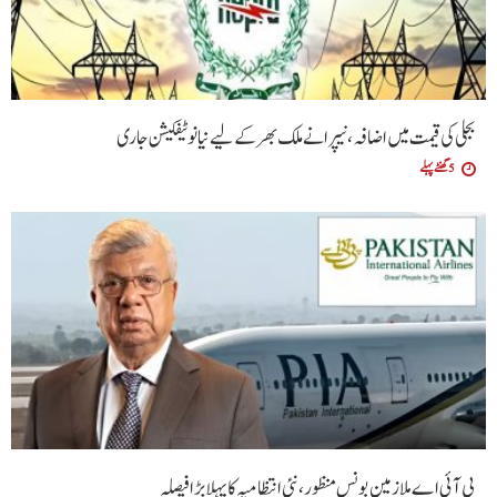
بجلی کی قیمت میں اضافہ، نیپرا نے ملک بھر کے لیے نیا نوٹیفکیشن جاری
5 گھنٹے پہلے
پی آئی اے ملازمین بونس منظور، نئی انتظامیہ کا پہلا بڑا فیصلہ