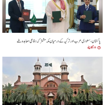
پاکستان، سعودی عرب اور ترکیہ کے درمیان مکہ مشترکہ دفاعی معاہدہ طے
10 گھنٹے پہلے