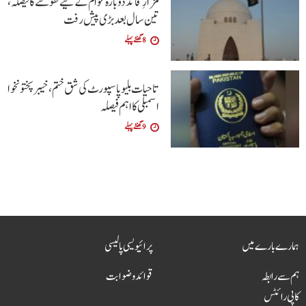
مزارِ قائد دوبارہ عوام کے لیے کھولنے کا فیصلہ،
تین سال بعد بڑی پیش رفت
8 گھنٹے پہلے
تاحیات بلیو پاسپورٹ کی شق ختم، خیبر پختونخوا
اسمبلی کا اہم فیصلہ
9 گھنٹے پہلے
ہمارے بارے میں
پرائیویسی پالیسی
ہم سے رابطہ
قوائد و ضوابت
کاپی رائٹس