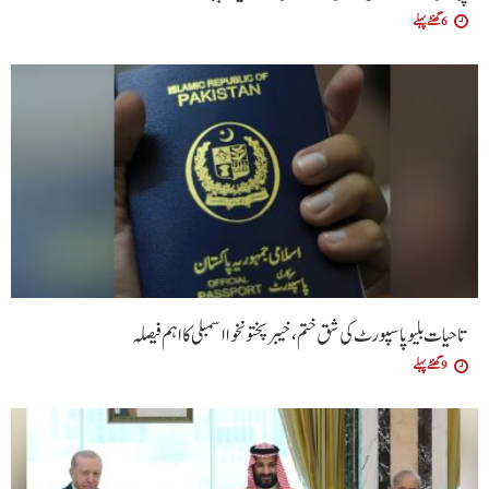
6 گھنٹے پہلے
تاحیات بلیو پاسپورٹ کی شق ختم، خیبر پختونخوا اسمبلی کا اہم فیصلہ
9 گھنٹے پہلے