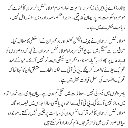
پشاور(اے بی این نیوز)سربراہ جمعیت علماء اسلام مولانا فضل الرحمان کا کہنا ہے کہ
موجودہ حکومت اور پارلیمان کٹھ پتلی۔ وزیراعظم، صدر اور وزیر داخلہ اہل نہیں،
ریاست خطرے میں ہے۔
مولانا فضل الرحمان نے چیف الیکشن کمشنر اور دو ممبران کے استعفی کامطالبہ کیا۔
صحافیوں سے گفتگو میں جے یو آئی سربراہ مولانا فضل الرحمان نے کہا کہ دو صوبوں کو
اپنے حال پر چھوڑ دیا گیا۔ موجودہ حکمران الیکشن جیت کر نہیں آئے۔ عید کے بعد
تحریک چلانے کا فیصلہ کرینگے۔پی ٹی آئی سے ممکنہ اتحاد سے متعلق اُن کا کہنا تھا کہ
تحریک انصاف کی اصل قیادت جیل میں ہے ۔
باہر والوں میں یکسوئی نہیں ۔ معاملات میں تلخی کم ہوئی ہے۔ بیان بازی سے ممکنہ اتحاد
میں دراڑ نہیں آئے گی ۔ پی ٹی آئی سے اتحاد پر پالیسی ساز اجلاس میں فیصلہ ہوگا۔
مولانا فضل الرحمان کا کہنا تھا کہ مائنس ون کی سیاست پر یقین نہیں رکھتے۔ موجودہ
سیاسی صورتحال میں نواز شریف اہم کردار ادا کرسکتے ہیں ۔