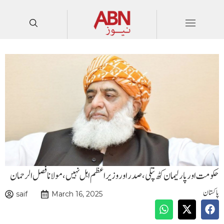
حکومت اور پارلیمان کٹھ پتلی،صدر اور وزیراعظم اہل نہیں،مولانا فصل الرحمان
پاکستان
saif
March 16, 2025