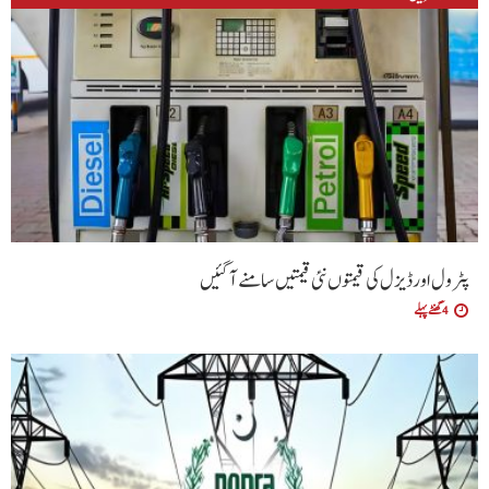
پٹرول اور ڈیزل کی قیمتوں نئی قیمتیں سامنے آگئیں
4 گھنٹے پہلے