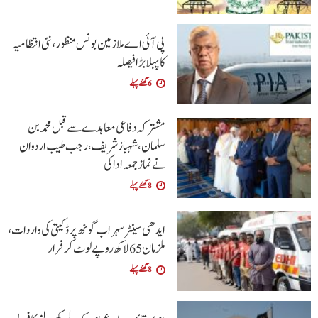
پی آئی اے ملازمین بونس منظور، نئی انتظامیہ
کا پہلا بڑا فیصلہ
6 گھنٹے پہلے
مشترکہ دفاعی معاہدے سے قبل محمد بن
سلمان، شہباز شریف ، رجب طیب اردوان
نے نماز جمعہ ادا کی
8 گھنٹے پہلے
ایدھی سینٹر سہراب گوٹھ پر ڈکیتی کی واردات،
ملزمان 65 لاکھ روپے لوٹ کر فرار
8 گھنٹے پہلے