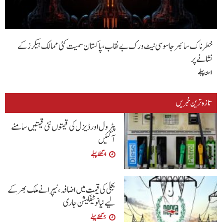
خطرناک سائبر جاسوسی نیٹ ورک بے نقاب، پاکستان سمیت کئی ممالک ہیکرز کے
نشانے پر
1 دن پہلے
تازہ ترین خبریں
پٹرول اور ڈیزل کی قیمتوں نئی قیمتیں سامنے
آگئیں
4 گھنٹے پہلے
بجلی کی قیمت میں اضافہ، نیپرا نے ملک بھر کے
لیے نیا نوٹیفکیشن جاری
5 گھنٹے پہلے