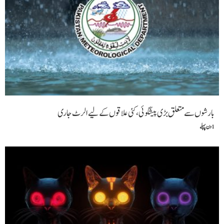
بارشوں سے متعلق بڑی پیشگوئی، کئی علاقوں کے لیے الرٹ جاری
1 دن پہلے