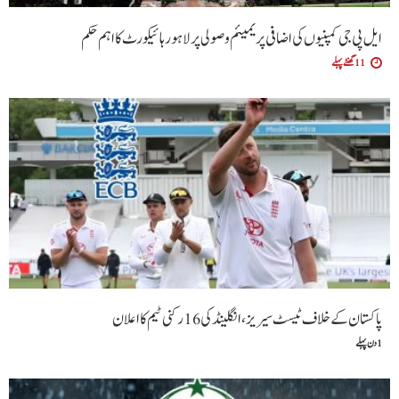
ایل پی جی کمپنیوں کی اضافی پریمیئم وصولی پر لاہور ہائیکورٹ کا اہم حکم
11 گھنٹے پہلے
پاکستان کے خلاف ٹیسٹ سیریز، انگلینڈ کی 16 رکنی ٹیم کا اعلان
1 دن پہلے