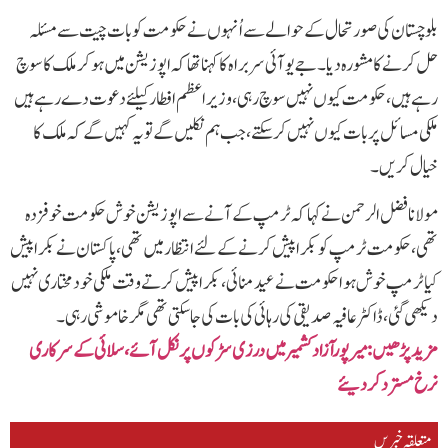
بلوچستان کی صورتحال کے حوالے سے اُنہوں نے حکومت کو بات چیت سے مسئلہ
حل کرنے کا مشورہ دیا۔جے یو آئی سربراہ کا کہنا تھا کہ اپوزیشن میں ہوکر ملک کا سوچ
رہے ہیں،حکومت کیوں نہیں سوچ رہی، وزیر اعظم افطار کیلئے دعوت دے رہے ہیں
ملکی مسائل پربات کیوں نہیں کرسکتے، جب ہم نکلیں گے تو یہ کہیں گے کہ ملک کا
خیال کریں۔
مولانا فضل الرحمن نے کہا کہ ٹرمپ کے آنے سے اپوزیشن خوش حکومت خوفزدہ
تھی، حکومت ٹرمپ کو بکرا پیش کرنے کےلئے انتظار میں تھی، پاکستان نے بکرا پیش
کیا ٹرمپ خوش ہوا حکومت نے عید منائی، بکرا پیش کرتے وقت ملکی خودمختاری نہیں
دیکھی گئی، ڈاکٹر عافیہ صدیقی کی رہائی کی بات کی جاسکتی تھی مگر خاموشی رہی۔
مزید پڑھیں: میرپورآزاد کشمیر میں درزی سڑکوں پر نکل آئے،سلائی کے سرکاری
نرخ مسترد کردیئے
متعلقہ خبریں