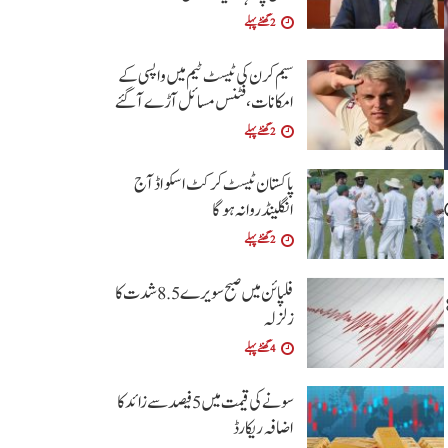
2 گھنٹے پہلے
سیم کرن کی ٹیسٹ ٹیم میں واپسی کے
امکانات،فٹنس مسائل آڑے آگئے
2 گھنٹے پہلے
پاکستان ٹیسٹ کرکٹ اسکواڈ آج
انگلینڈ روانہ ہوگا
2 گھنٹے پہلے
فلپائن میں صبح سویرے 5 .8 شدت کا
 جو صبح 8:18
زلزلہ
4 گھنٹے پہلے
سونے کی قیمت میں 5 فیصد سے زائد کا
اضافہ ریکارڈ