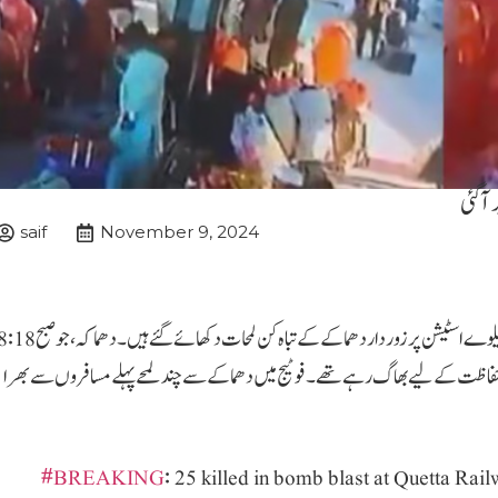
آگئی
saif
November 9, 2024
کوئٹہ (نیوز ڈیسک ) سی سی ٹی وی فوٹیج سامنے آئی ہے جس میں کوئٹہ ریلوے اسٹیشن پر زور دار دھماکے کے تباہ کن لمحات دکھائے گئے ہیں۔ دھماکہ،
وگ حفاظت کے لیے بھاگ رہے تھے۔فوٹیج میں دھماکے سے چند لمحے پہلے مسافروں سے بھرا
#BREAKING
: 25 killed in bomb blast at Quetta Rai