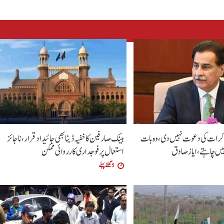
مذاکرات کی دعوت نہیں دی،وہ بات
بینک صارفین کا خفیہ ڈیٹا بھی جائیداد قرار،ناجائز
ہیں چاہتے،ایاز صادق
استعمال پر فوجداری کارروائی ممکن
5 گھنٹے پہلے