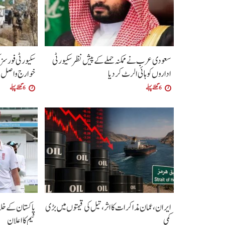
سعودی عرب نے ممکنہ حملے کے پیش نظر سکیورٹی
اداروں کو ہائی الرٹ کردیا
خوارج واصل ج
6 گھنٹے پہلے
6 گھنٹے پہلے
ایران، عمان مذاکرات کا اثر، تیل کی قیمتوں میں بڑی
کمی
ٹیم کا اعلان