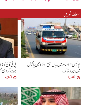
متعلقہ خبریں
پولیس حراست میں جاں بحق دو خواتین پاکپتن
پی ٹی آئی کو 
میں سپرد خاک
چیت کرنا ہی ن
1 گھنٹہ پہلے
2 گھنٹے پہلے