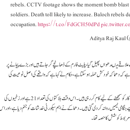
rebels. CCTV footage shows the moment bomb blast t
soldiers. Death toll likely to increase. Baloch rebels
occupation.
https://t.co/FdGCH50dPd
pic.twitter
لاقے میںدھواں پھیل گیا، پلیٹ فارم کے ڈھانچے گر جاتے ہیں اور بڑے پیمانے پر
ے کہ دھماکہ خودکش حملہ ہوسکتا ہے، حکام نے کہا ہے کہ واقعے کی اصل نوعیت کی
سی ٹی ڈی اور دیگر ایجنسیاں حملہ آور کی شناخت اور حملے کے مکمل دائرہ کار کو سمجھنے کے لیے کام کر رہی ہیں۔اس وقت ہلاکتوں کی تعداد 21 ہے اور زخمیوں کی
ہنگامی ٹیمیں روانہ کر دی گئی ہیں۔ دھماکے نے اہم سیکورٹی خدشات کو جنم دیا ہے، اور اس
ی مربوط کوشش کا حصہ تھا۔