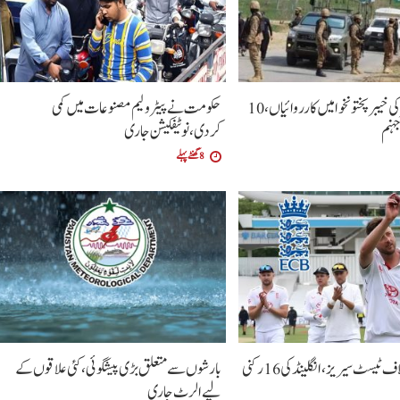
سکیورٹی فورسز کی خیبرپختونخوا میں کارروائیاں،10
حکومت نے پیٹرولیم مصنوعات میں کمی
ہنم
کردی،نوٹیفکیشن جاری
8 گھنٹے پہلے
پاکستان کے خلاف ٹیسٹ سیریز، انگلینڈ کی 16 رکنی
بارشوں سے متعلق بڑی پیشگوئی، کئی علاقوں کے
لیے الرٹ جاری