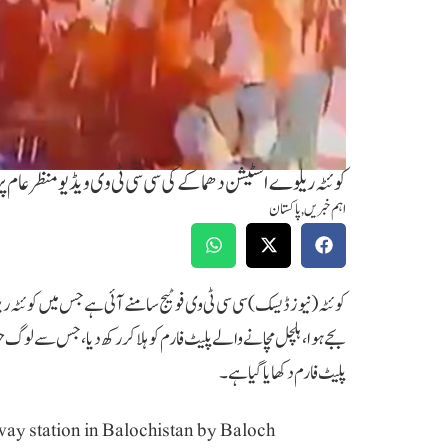
کوئٹہ ریلوے اسٹیشن دھماکے کی سی سی ٹی وی ویڈیو منظر عام پر 
اہم خبریں
,
پاکستان
بجے ہوا، ہلچل مچانے والے پلیٹ فارم کو ہلا کر رکھ دیا، جس سے ل
پلیٹ فارم دکھایا گیا ہے۔
lway station in Balochistan by Baloch