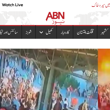
یت کرنا ہی نہیں چاہتے،ایاز صادق
پولیس حراست میں جاں بح
کشمیر
گلگت بلتستان
کاروبار
کھیل
شوبز
سائنس اور ٹیک