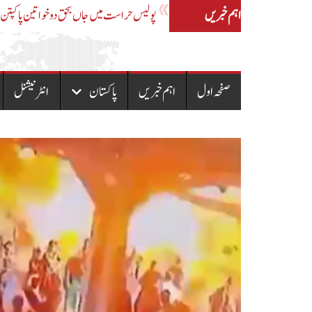
اہم خبریں
پی ٹی آئی کو مذاکرات کی دعوت نہیں دی،وہ بات چ
صفحہ اول
اہم خبریں
پاکستان
انٹرنیشنل