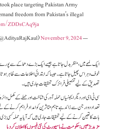
ook place targeting Pakistan Army
 demand freedom from Pakistan’s illegal
.com/ZDDsCAq9ja
November 9, 2024
— Aditya Raj Kaul (@AdityaRajKaul)
ایک لمحے میں، منظر بدل جاتا ہے جیسے ایک بڑے دھماکے سے پورے ع
خوف و ہراس پھیل جاتا ہے۔جیسا کہ ابتدائی اطلاعات سے ظاہر ہوتا ہ
تصدیق کے لیے تفصیلی فرانزک تحقیقات جاری ہیں۔
تعداد دو درجن سے زائد ہے تاہم متاثرین کو امداد فراہم کرنے کے لیے 
بات کا تعین کرنے کے لیے تحقیقات جاری ہیں کہ آیا یہ حملہ کسی بڑ
مزید پڑھیں: حکومت نے پاسپورٹ کی نئی فیسوں کا اعلان کردیا