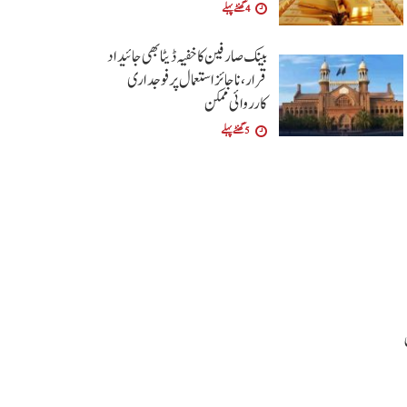
4 گھنٹے پہلے
بینک صارفین کا خفیہ ڈیٹا بھی جائیداد
قرار،ناجائز استعمال پر فوجداری
کارروائی ممکن
5 گھنٹے پہلے