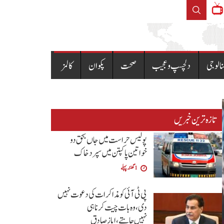
ق دو خواتین پاکپتن میں سپرد خاک
نالوجی
دلچسپ و عجیب
صحت
پکوان
کالمز
تازہ ترین خبریں
پولیس حراست میں جاں بحق دو
خواتین پاکپتن میں سپرد خاک
1 گھنٹہ پہلے
پی ٹی آئی کو مذاکرات کی دعوت نہیں
دی،وہ بات چیت کرنا ہی
نہیں چاہتے،ایاز صادق