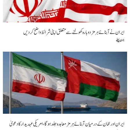
ایران نے آبنائے ہرمز دوبارہ کھولنے سے متعلق اپنی شرائط واضح کردیں
1 دن پہلے
ایران اور عمان کے درمیان آبنائے ہرمز معاہدہ جلد ہوگا،امریکی عہدیدار کا دعویٰ