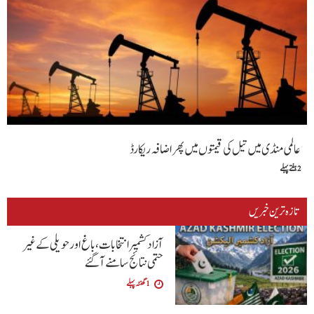
عالمی منڈی میں تیل کی قیمتوں میں پھر اضافہ ریکارڈ
2 ہفتے پہلے
تازہ ترین خبریں
آزاد کشمیر انتخابات، باغ اور حویلی کے غیر
حتمی نتائج سامنے آگئے
1 گھنٹہ پہلے