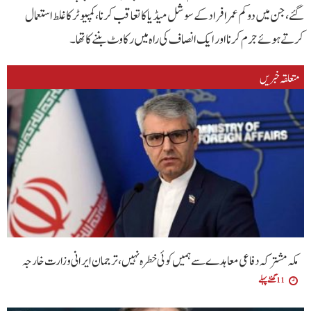
گئے، جن میں دو کم عمر افراد کے سوشل میڈیا کا تعاقب کرنا، کمپیوٹر کا غلط استعمال
کرتے ہوئے جرم کرنا اور ایک انصاف کی راہ میں رکاوٹ بننے کا تھا۔
متعلقہ خبریں
مکہ مشترکہ دفاعی معاہدے سے ہمیں کوئی خطرہ نہیں ، ترجمان ایرانی وزارت خارجہ
11 گھنٹے پہلے