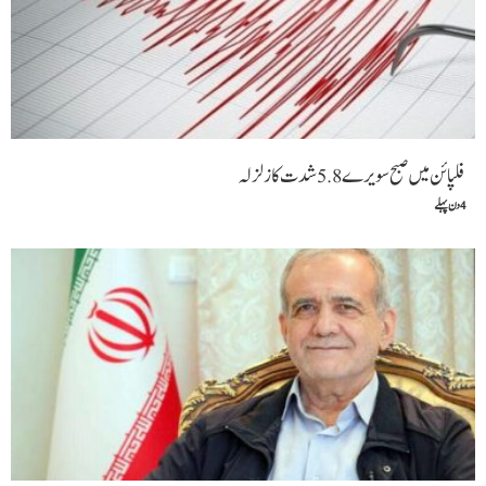
فلپائن میں صبح سویرے 5.8شدت کا زلزلہ
4 دن پہلے