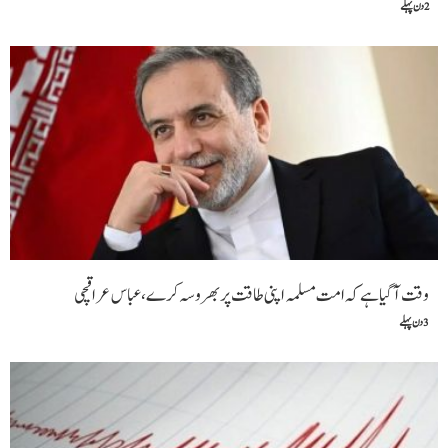
2 دن پہلے
وقت آگیا ہے کہ امت مسلمہ اپنی طاقت پر بھروسہ کرے ،عباس عراقچی
3 دن پہلے