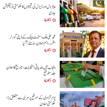
پیٹرول اور ڈیزل کی قیمتوں کا حکومتی نوٹیفکیشن
جاری
2 گھنٹے پہلے
محمد علی ملک اسٹیٹ بینک کے ڈپٹی گورنر
مقرر، اہم اعلان سامنے آگیا
2 گھنٹے پہلے
پنجاب میں بلدیاتی انتخابات، تاریخ کا اعلان
جلد متوقع
2 گھنٹے پہلے
یوم آزادی کے موقع پر مری سے متعلق بڑا
حکومتی اعلان