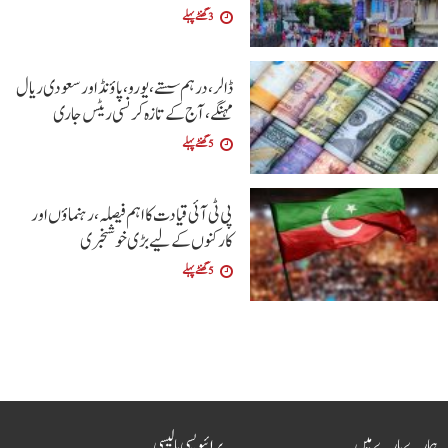
3 گھنٹے پہلے
ڈالر، درہم سستے، یورو، پاؤنڈ اور سعودی ریال
مہنگے، آج کے تازہ کرنسی ریٹس جاری
5 گھنٹے پہلے
پی ٹی آئی قیادت کا اہم فیصلہ، رہنماؤں اور
کارکنوں کے لیے بڑی خوشخبری
5 گھنٹے پہلے
ہمارے بارے میں
پرائیویسی پالیسی