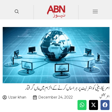
امریکا،بیٹی کو انٹرنیٹ پر ہراساں کرنے کے الزام میں ماں گرفتار
انٹرنیشنل
Uzair khan
December 24, 2022