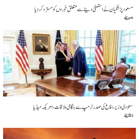
مسعود پزشکیان نے استعفیٰ دینے سے متعلق خبروں کو مسترد کردیا
6 دن پہلے
سعودی وزیر دفاع کی صدر ٹرمپ سے ہنگامی ملاقات،امریکہ میڈیا
2 ہفتے پہلے