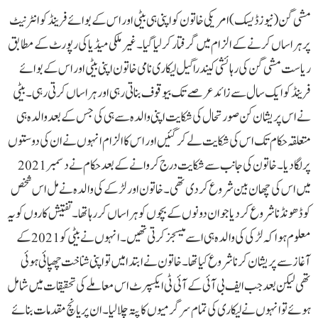
مشی گن(نیوزڈیسک)امریکی خاتون کو اپنی ہی بیٹی اور اس کے بوائے فرینڈ کو انٹرنیٹ
پر ہراساں کرنے کے الزام میں گرفتار کرلیا گیا۔ غیر ملکی میڈیا کی رپورٹ کے مطابق
ریاست مشی گن کی رہائشی کیندرا گیل لیکاری نامی خاتون اپنی بیٹی اور اس کے بوائے
فرینڈ کو ایک سال سے زائد عرصے تک بیوقوف بناتی رہی اور ہراساں کرتی رہی۔ بیٹی
نے اس پریشان کن صورتحال کی شکایت اپنی والدہ سے ہی کی جس کے بعد والدہ ہی
متعلقہ حکام تک اس کی شکایت لے کر گئیں اور اس کا الزام انہوں نے ان کی دوستوں
پر لگادیا۔ خاتون کی جانب سے شکایت درج کروانے کے بعد حکام نے دسمبر 2021
میں اس کی چھان بین شروع کردی تھی۔خاتون اور لڑکے کی والدہ نے مل اس شخص
کو ڈھونڈنا شروع کردیا جو ان دونوں کے بچوں کو ہراساں کر رہا تھا۔تفتیش کاروں کو یہ
معلوم ہوا کہ لڑکی کی والدہ ہی اسے میسجز کرتی تھیں۔ انہوں نے بیٹی کو 2021 کے
آغاز سے پریشان کرنا شروع کیا تھا۔خاتون نے ابتدا میں تو اپنی شناخت چھپائی ہوئی
تھی لیکن بعد جب ایف بی آئی کے آئی ٹی ایکسپرٹ اس معاملے کی تحقیقات میں شامل
ہوئے تو انہوں نے لیکاری کی تمام سرگرمیوں کا پتہ چلالیا۔ان پر پانچ مقدمات بنائے