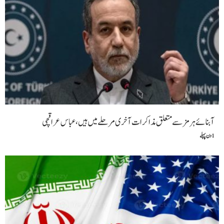
آبنائے ہرمز سے متعلق مذاکرات آخری مرحلے میں ہیں، عباس عراقچی
1 دن پہلے