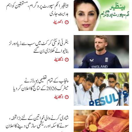
بینظیر انکم سپورٹ پروگرام،مستحقین کو اہم
ہدایت جاری
1 گھنٹہ پہلے
بٹلر ٹی ٹوئنٹی کرکٹ میں سب سے زیادہ رنز
بنانیوالے کھلاڑی بن گئے
2 گھنٹے پہلے
پنجاب کے تمام تعلیمی بورڈ ز نے
میٹرک 2026 کے نتائج کا اعلان کردیا
2 گھنٹے پہلے
شادی کرنے والی خواتین کےلئے بڑا تحفہ،
سونے کا سکہ اور ریشمی ساڑھی دینے کا اعلان