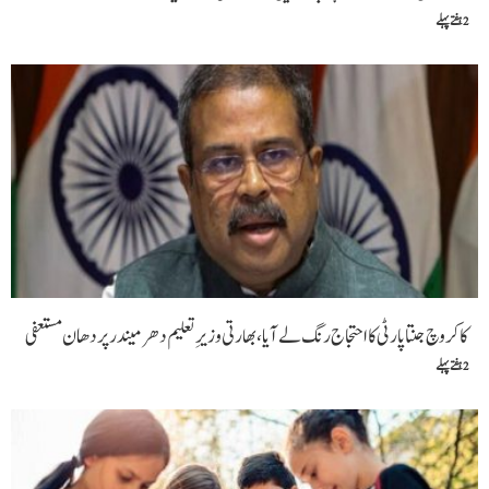
2 ہفتے پہلے
کاکروچ جنتا پارٹی کا احتجاج رنگ لے آیا، بھارتی وزیرِ تعلیم دھرمیندر پردھان مستعفی
2 ہفتے پہلے