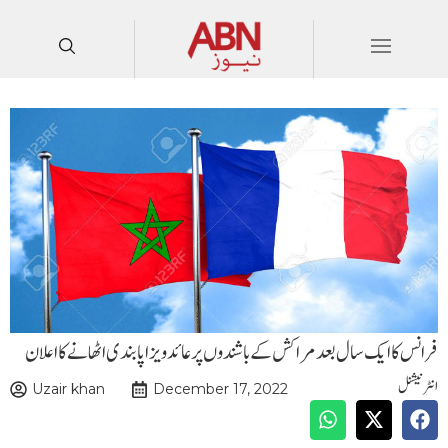
فرانس کا ایک سال بعد مراکش کے باشندوں پر عائد ویزاپابندی اٹھانے کا اعلان
انٹرنیشنل
Uzair khan
December 17, 2022