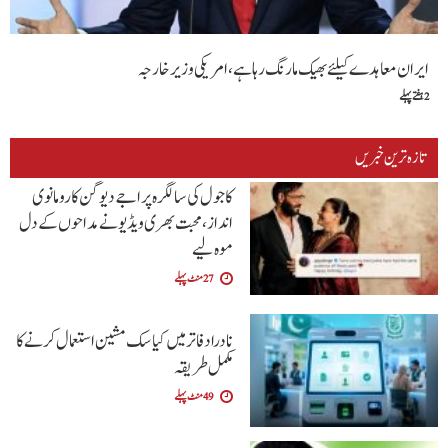
ایران معاہدے کیلئے بھیک مارنگ رہا ہے،امریکی وزیرخارجہ
2 ہفتے پہلے
تازہ ترین خبریں
کاجول کی سالگرہ پر اجے دیوگن کا رومانوی
انداز، محبت بھری ویڈیو نے مداحوں کے دل
موہ لیے
27 منٹ پہلے
نادرا دفاتر میں کیاسک مشین استعمال کرنے کا
مکمل طریقہ
49 منٹ پہلے