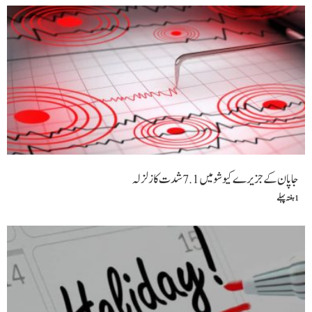
جاپان کے جزیرے کیوشو میں 7.1 شدت کا زلزلہ
1 ہفتہ پہلے