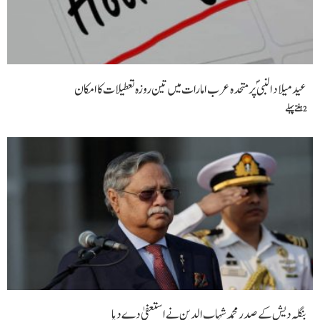
عید میلاد النبیؐ پر متحدہ عرب امارات میں تین روزہ تعطیلات کا امکان
2 ہفتے پہلے
بنگلہ دیش کے صدر محمد شہاب الدین نے استعفیٰ دے دیا