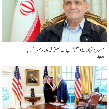
مسعود پزشکیان نے استعفیٰ دینے سے متعلق خبروں کو مسترد کردیا
1 دن پہلے