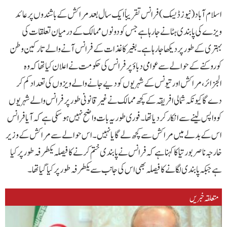
اسلام آباد( نیوز ڈیسک )فرانس تقریباً ایک سال بعد مراکش کے باشندوں پر عائد
ویزے کی پابندی ہٹانے جا رہا ہے جس کو دونوں ممالک کے درمیان تعلقات کی
بہتری کے طور پر دیکھا جا رہا ہے۔بغیر کاغذات کے فرانس آنے والے تارکین وطن
کو روکنے کے حوالے سے عوامی دباؤ پر فرانس کی حکومت نے اعلان کیا تھا کہ وہ
الجزائر، مراکش اور تیونس کے شہریوں کو دیے جانے والے ویزوں کی تعداد کم کر
دے گا کیونکہ شمالی افریقہ کے کچھ ممالک نے غیرقانونی طور پر فرانس والے شہریوں
کو واپس لینے سے انکار کر دیا تھا۔فوری طور یہ بات واضح نہیں ہو سکی ہے کہ آیا فرانس
اس کے بدلے میں مراکش سے کچھ لے گا یا نہیں۔اس حوالے سے مراکش کے وزیر
خارجہ ناصر بورتیا کا کہنا ہے کہ فرانس نے پابندی ختم کرنے کا فیصلہ یکطرفہ طور پر کیا
ہے جبکہ پابندی لگانے کا فیصلہ بھی اس کی جانب سے یکطرفہ طور پر کیا گیا تھا۔
متعلقہ خبریں