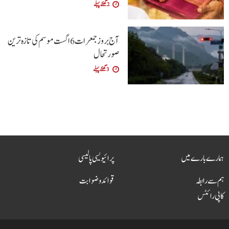
2 گھنٹے پہلے
آج بروز جمعرات 6 اگست موسم کی تازہ ترین
صورتحال
3 گھنٹے پہلے
ہمارے بارے میں
پرائیویسی پالیسی
ہم سے رابطہ
قوائد و ضوابت
کاپی رائٹس