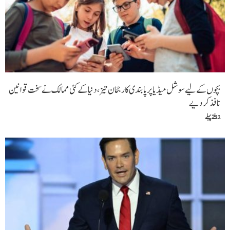
بچوں کے لیے سوشل میڈیا پر پابندی کا رجحان تیز، دنیا کے کئی ممالک نے سخت قوانین
نافذ کر دیے
2 ہفتے پہلے