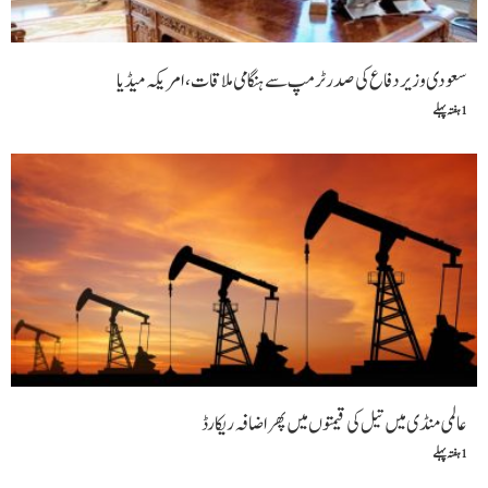
سعودی وزیر دفاع کی صدر ٹرمپ سے ہنگامی ملاقات،امریکہ میڈیا
1 ہفتہ پہلے
عالمی منڈی میں تیل کی قیمتوں میں پھر اضافہ ریکارڈ
1 ہفتہ پہلے