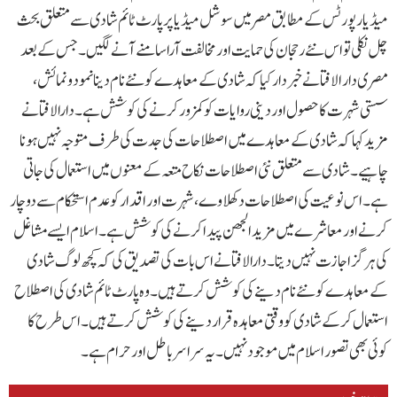
میڈیارپورٹس کے مطابق مصر میں سوشل میڈیا پر پارٹ ٹائم شادی سے متعلق بحث
چل نکلی تو اس نئے رحجان کی حمایت اور مخالفت آرا سامنے آنے لگیں۔جس کے بعد
مصری دار الافتا نے خبردار کیا کہ شادی کے معاہدے کو نئے نام دینا نمود ونمائش،
سستی شہرت کا حصول اور دینی روایات کو کمزور کرنے کی کوشش ہے۔دارالافتا نے
مزید کہا کہ شادی کے معاہدے میں اصطلاحات کی جدت کی طرف متوجہ نہیں ہونا
چاہیے۔ شادی سے متعلق نئی اصطلاحات نکاح متعہ کے معنوں میں استعمال کی جاتی
ہے۔ اس نوعیت کی اصطلاحات دکھلاوے، شہرت اور اقدار کو عدم استحکام سے دوچار
کرنے اور معاشرے میں مزید الجھن پیدا کرنے کی کوشش ہے۔اسلام ایسے مشاغل
کی ہر گز اجازت نہیں دیتا۔دارالافتا نے اس بات کی تصدیق کی کہ کچھ لوگ شادی
کے معاہدے کو نئے نام دینے کی کوشش کرتے ہیں۔ وہ پارٹ ٹائم شادی کی اصطلاح
استعمال کر کے شادی کو وقتی معاہدہ قرار دینے کی کوشش کرتے ہیں۔ اس طرح کا
کوئی بھی تصور اسلام میں موجود نہیں۔ یہ سرا سر باطل اور حرام ہے۔