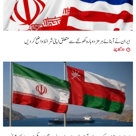
ایران نے آبنائے ہرمز دوبارہ کھولنے سے متعلق اپنی شرائط واضح کردیں
20 گھنٹے پہلے