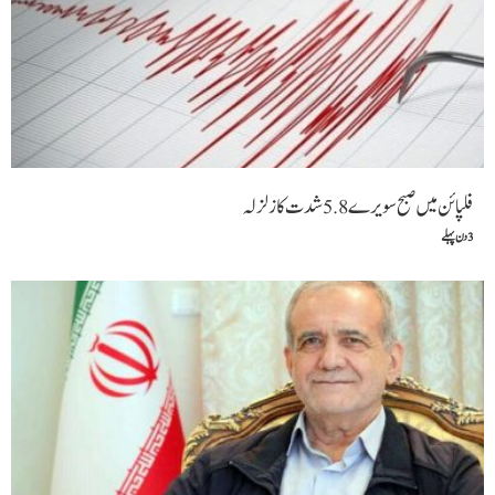
فلپائن میں صبح سویرے 5.8شدت کا زلزلہ
3 دن پہلے