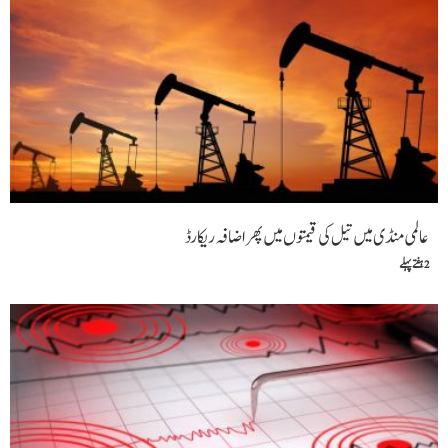
عالمی منڈی میں تیل کی قیمتوں میں پھر اضافہ ریکارڈ
2 ہفتے پہلے