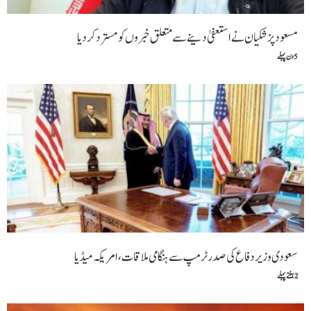
مسعود پزشکیان نے استعفیٰ دینے سے متعلق خبروں کو مسترد کردیا
5 دن پہلے
سعودی وزیر دفاع کی صدر ٹرمپ سے ہنگامی ملاقات،امریکہ میڈیا
2 ہفتے پہلے