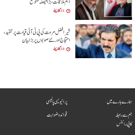
اہم ملاقات، بڑا فیصلہ متوقع
11 گھنٹے پہلے
شیر افضل مروت کی پی ٹی آئی قیادت پر تنقید،
احتجاج اور نئے صوبوں پر بڑا بیان
13 گھنٹے پہلے
ہمارے بارے میں
پرائیویسی پالیسی
ہم سے رابطہ
قوائد و ضوابت
کاپی رائٹس