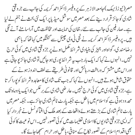
مصر(نیوزڈیسک ) جامعہ الازہر کے پروفیسر ڈاکٹر احمد کریمہ کی جانب سے جروقتی
شادی کو جائز قرار دینے کے بعد مصر میں سوشل میڈیا پر ایک نئی بحث نے جنم لے لیا
ہے۔صارفین کی جانب سے نئے رجحان کی حمایت اور مخالفت میں آرا سامنے آنے لگی
ہیں۔پروفیسر ڈاکٹر احمد کریمہ نے نجی ٹی وی چینل سے گفتگو میں کہا تھا کہ باہمی
رضامندی، گواہ اور جہیز کی بنیادی شرائط مکمل ہونے پر جزوقتی شادی میں کوئی حرج
نہیں۔انہوں نے کہا کہ ایک بار جب یہ شرائط پوری ہو جائیں تو شادی جائز پو جاتی ہے
اور اس میں مشترکہ وراثت، رہائش اور قانونی طریقے سے لطف اندوز ہونے کے
حقوق شامل ہوتے ہیں۔انہوں نے کہا کہ جب تک شادی کا معاہدہ شرائط کو پورا کرتا
ہے،جزوقتی شادی میں کوئی حرج نہیں۔عارضی شادی کے برعکس جو ایک یا دو ماہ تک
محدود ہوتی ہے کو اسلام میں باطل ہے جبکہ پارٹ ٹائم شادی جائز ہے۔جبکہ مصر میں
پارٹ ٹائم شادی کے بڑھتے ہوئے واقعات کے بعد ملک کی افتا کونسل نے خبردار کیا
کہ ایسی جز وقتی شادیوں کا اسلامی تعلیمات میں کوئی تصور نہیں۔ اس نوعیت کا کوئی
بھی اقدام اسلام کے تصور نکاح کے منافی، باطل اور حرام سمجھا جائے گا۔