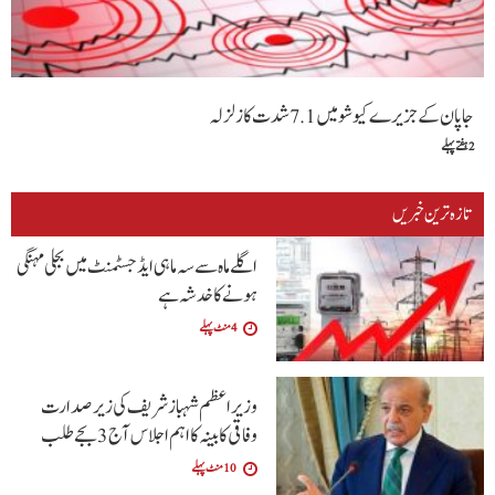
جاپان کے جزیرے کیوشو میں 7.1 شدت کا زلزلہ
2 ہفتے پہلے
تازہ ترین خبریں
اگلےماہ سے سہ ماہی ایڈجسٹمنٹ میں بجلی مہنگی
ہونےکا خدشہ ہے
4 منٹ پہلے
وزیراعظم شہباز شریف کی زیر صدارت
وفاقی کابینہ کا اہم اجلاس آج 3 بجے طلب
10 منٹ پہلے