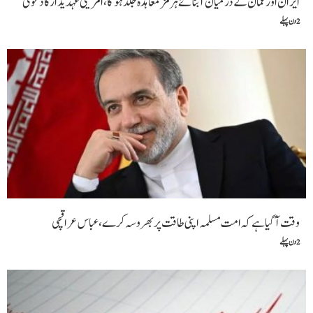
ایران اور عمان کے درمیان آبنائے ہرمز معاہدہ جلد ہوگا،امریکی عہدیدار کا دعویٰ
2 دن پہلے
وقت آگیا ہے کہ امت مسلمہ اپنی طاقت پر بھروسہ کرے ،عباس عراقچی
2 دن پہلے