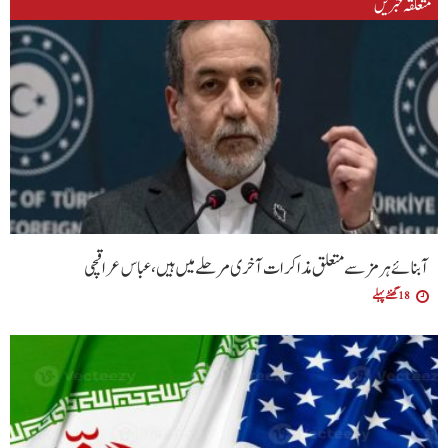
متعلقہ خبریں
آبنائے ہرمز سے متعلق مذاکرات آخری مرحلے میں ہیں، عباس عراقچی
18 گھنٹے پہلے