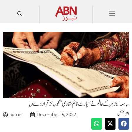
جامعہ الازہر کے عالم نے’’پارٹ ٹائم شادی‘‘ کو جائز قرار دے دیا
انٹرنیشنل
admin
December 15, 2022