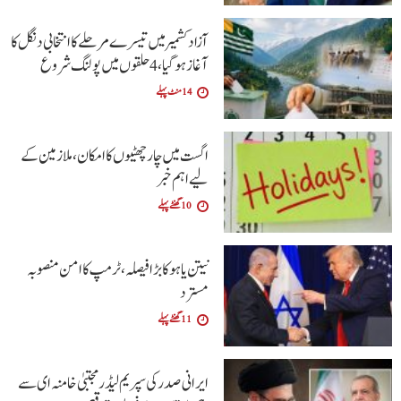
آزاد کشمیر میں تیسرے مرحلے کا انتخابی دنگل کا
آغاز ہو گیا، 4 حلقوں میں پولنگ شروع
14 منٹ پہلے
اگست میں چار چھٹیوں کا امکان، ملازمین کے
لیے اہم خبر
10 گھنٹے پہلے
نیتن یاہو کا بڑا فیصلہ، ٹرمپ کا امن منصوبہ
مسترد
11 گھنٹے پہلے
ایرانی صدر کی سپریم لیڈر مجتبیٰ خامنہ ای سے