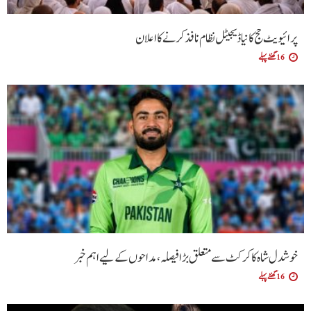
پرائیویٹ حج کا نیا ڈیجیٹل نظام نافذ کرنے کا اعلان
16 گھنٹے پہلے
خوشدل شاہ کا کرکٹ سے متعلق بڑا فیصلہ، مداحوں کے لیے اہم خبر
16 گھنٹے پہلے