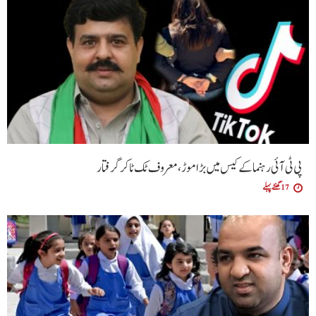
پی ٹی آئی رہنما کے کیس میں بڑا موڑ، معروف ٹک ٹاکر گرفتار
17 گھنٹے پہلے