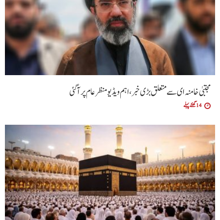
مجتبیٰ خامنہ ای سے متعلق بڑی خبر، اہم ویڈیو منظرعام پر آگئی
14 گھنٹے پہلے