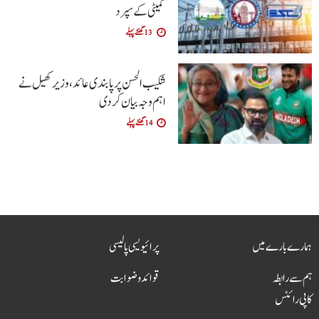
کمیٹی کے سپرد
13 گھنٹے پہلے
شکیب الحسن پر پابندی عائد، وزیر کھیل نے
اہم وجہ بیان کر دی
14 گھنٹے پہلے
ہمارے بارے میں
پرائیویسی پالیسی
ہم سے رابطہ
قوائد و ضوابت
کاپی رائٹس