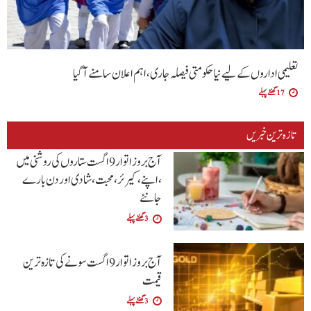
تعلیمی اداروں کے لیے نیا حکومتی فیصلہ جاری، اہم اعلان سامنے آگیا
17 گھنٹے پہلے
تازہ ترین خبریں
آج بروز اتوار9 اگست ستاروں کی روشنی میں
،اپنے،کیرئر،محبت ،شادی اور دن بارے
جانئے
3 گھنٹے پہلے
آج بروز اتوار 9 اگست سونے کی تازہ ترین
قیمت
3 گھنٹے پہلے