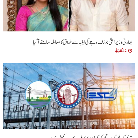
بھارتی وزیراعلیٰ جوزف وجے کی اہلیہ سے طلاق کا معاملہ سامنے آگیا
12 گھنٹے پہلے