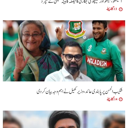
آئیسکو، فیسکو اور گیپکو کی نجکاری کا فیصلہ کابینہ کمیٹی کے سپرد
13 گھنٹے پہلے
شکیب الحسن پر پابندی عائد، وزیر کھیل نے اہم وجہ بیان کر دی
14 گھنٹے پہلے