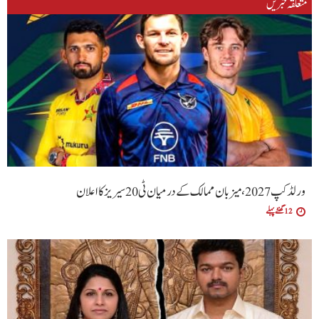
متعلقہ خبریں
ورلڈ کپ 2027، میزبان ممالک کے درمیان ٹی20 سیریز کا اعلان
12 گھنٹے پہلے