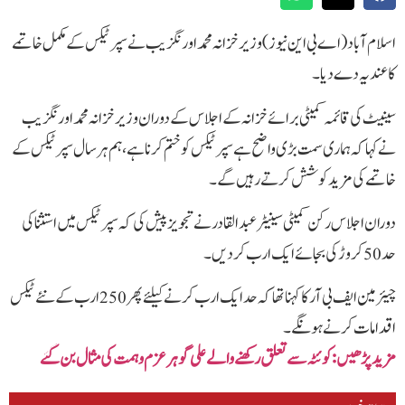
اسلام آباد(اے بی این نیوز) وزیر خزانہ محمد اورنگزیب نے سپر ٹیکس کے مکمل خاتمے
کا عندیہ دے دیا۔
سینیٹ کی قائمہ کمیٹی برائے خزانہ کے اجلاس کے دوران وزیر خزانہ محمد اورنگزیب
نے کہا کہ ہماری سمت بڑی واضح ہے سپر ٹیکس کو ختم کرنا ہے، ہم ہر سال سپر ٹیکس کے
خاتمے کی مزید کوشش کرتے رہیں گے۔
دوران اجلاس رکن کمیٹی سینیٹر عبدالقادر نے تجویز پیش کی کہ سپر ٹیکس میں استثناکی
حد 50 کروڑ کی بجائے ایک ارب کردیں۔
چیئرمین ایف بی آر کا کہنا تھا کہ حد ایک ارب کرنے کیلئے پھر 250 ارب کے نئے ٹیکس
اقدامات کرنے ہونگے۔
مزیدپڑھیں: کوئٹہ سے تعلق رکھنے والے علی گوہر عزم و ہمت کی مثال بن گئے