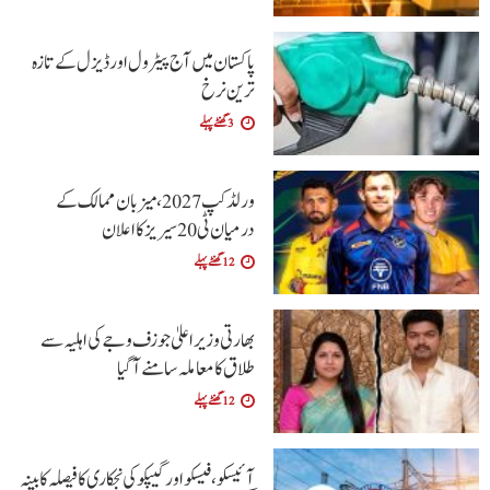
پاکستان میں آج پیٹرول اور ڈیزل کے تازہ
ترین نرخ
3 گھنٹے پہلے
ورلڈ کپ 2027، میزبان ممالک کے
درمیان ٹی20 سیریز کا اعلان
12 گھنٹے پہلے
بھارتی وزیراعلیٰ جوزف وجے کی اہلیہ سے
طلاق کا معاملہ سامنے آگیا
12 گھنٹے پہلے
آئیسکو، فیسکو اور گیپکو کی نجکاری کا فیصلہ کابینہ