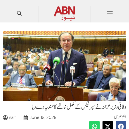
وفاقی وزیر خزانہ نے سپر ٹیکس کے مکمل خاتمے کا عندیہ دے دیا
اہم خبریں
saif
June 15, 2026