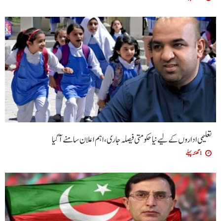
تعلیمی اداروں کے لیے نیا حکومتی فیصلہ جاری، اہم اعلان سامنے آگیا
1 گھنٹہ پہلے