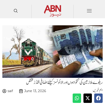
ریلوے ملازمین کی تنخواہوں اور الائونسز کیلئے اضافی فنڈز مختص
اہم خبریں
saif
June 13, 2026