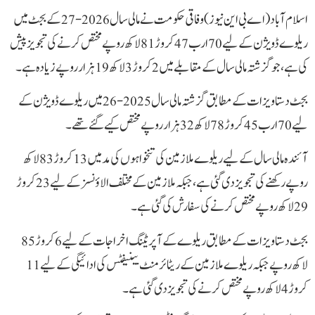
اسلام آباد (اے بی این نیوز) وفاقی حکومت نے مالی سال 2026-27 کے بجٹ میں
ریلوے ڈویژن کے لیے 70 ارب 47 کروڑ 81 لاکھ روپے مختص کرنے کی تجویز پیش
کی ہے، جو گزشتہ مالی سال کے مقابلے میں 2 کروڑ 3لاکھ 19 ہزار روپے زیادہ ہے۔
بجٹ دستاویزات کے مطابق گزشتہ مالی سال 2025-26 میں ریلوے ڈویژن کے
لیے 70 ارب 45 کروڑ 78لاکھ 32ہزار روپے مختص کیے گئے تھے۔
آئندہ مالی سال کے لیے ریلوے ملازمین کی تنخواہوں کی مد میں 13 کروڑ 83 لاکھ
روپے رکھنے کی تجویز دی گئی ہے، جبکہ ملازمین کے مختلف الاؤنسز کے لیے 23 کروڑ
29 لاکھ روپے مختص کرنے کی سفارش کی گئی ہے۔
بجٹ دستاویزات کے مطابق ریلوے کے آپریٹنگ اخراجات کے لیے 6 کروڑ 85
لاکھ روپے جبکہ ریلوے ملازمین کے ریٹائرمنٹ بینیفٹس کی ادائیگی کے لیے 11
کروڑ 4 لاکھ روپے مختص کرنے کی تجویز دی گئی ہے۔