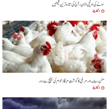
سونے کی اونچی اڑان، آج کی تازہ ترین قیمتیں
2 گھنٹے پہلے
مٹن، بیف اور مرغی کا گوشت مہنگا، عوام کی پہنچ سے دور
2 گھنٹے پہلے