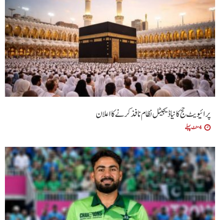
پرائیویٹ حج کا نیا ڈیجیٹل نظام نافذ کرنے کا اعلان
4 منٹ پہلے