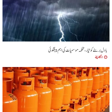
بادل برسنے کو تیار، محکمہ موسمیات کی اہم پیشگوئی
2 گھنٹے پہلے