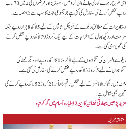
اسی طرح ریلوے کو دی جانے والی گرانٹس، سبسڈیز اور قرضوں کی مد میں 70 ارب
روپے مختص کرنے کی سفارش کی گئی ہے جو مجموعی بجٹ کا سب سے بڑا حصہ ہے۔
دستاویزات کے مطابق ریلوے کے فزیکل اثاثوں کے لیے 5 لاکھ 8 ہزار روپے جبکہ
مرمت اور دیکھ بھال کے اخراجات کے لیے ایک کروڑ 79 لاکھ روپے مختص کرنے
کی تجویز دی گئی ہے۔
ریلوے افسران کی تنخواہوں کے لیے 8 کروڑ 80 لاکھ روپے اور دیگر عملے کی
تنخواہوں کے لیے 5 کروڑ 3 لاکھ روپے مختص کرنے کی سفارش کی گئی ہے۔
بجٹ میں ریگولر الاؤنسز کے لیے مختص رقم بڑھا کر 21 کروڑ 52 لاکھ روپے کرنے کی
تجویز بھی شامل ہے۔
مزید پڑھیں: بھارتی فضائیہ کا این 32 طیارہ آسام میں گر کر تباہ
متعلقہ خبریں