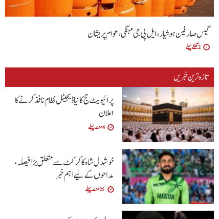
گیس صارفین ہوشیار، ایل پی جی مہنگی، عوام پریشان
2 گھنٹے پہلے
تازہ ترین خبریں
پرائیویٹ حج کا نیا ڈیجیٹل نظام نافذ کرنے کا
اعلان
4 منٹ پہلے
خوشدل شاہ کا کرکٹ سے متعلق بڑا فیصلہ،
مداحوں کے لیے اہم خبر
25 منٹ پہلے