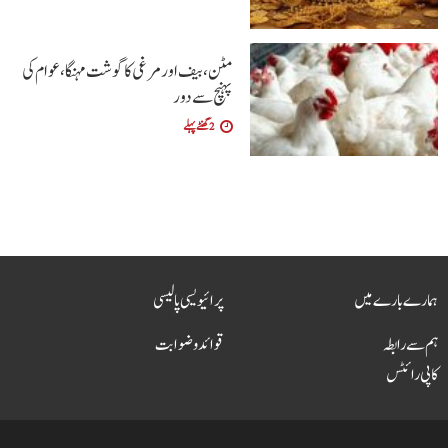
مٹن، بیف اور مرغی کا گوشت مہنگا، عوام کی
پہنچ سے دور
2 گھنٹے پہلے
ہمارے بارے میں
پرائیویسی پالیسی
ہم سے رابطہ
قوائد و ضوابت
کاپی رائٹس