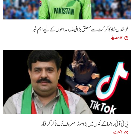
خوشدل شاہ کا کرکٹ سے متعلق بڑا فیصلہ، مداحوں کے لیے اہم خبر
25 منٹ پہلے
پی ٹی آئی رہنما کے کیس میں بڑا موڑ، معروف ٹک ٹاکر گرفتار
1 گھنٹہ پہلے