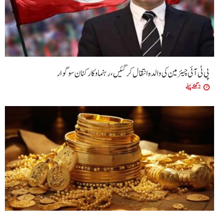
پی ٹی آئی چیئرمین کی والدہ انتقال کرگئیں، رہنما و کارکنان سوگوار
2 گھنٹے پہلے