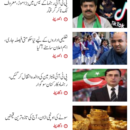
پی ٹی آئی رہنما کے کیس میں بڑا موڑ، معروف
ٹک ٹاکر گرفتار
1 گھنٹہ پہلے
تعلیمی اداروں کے لیے نیا حکومتی فیصلہ جاری،
اہم اعلان سامنے آگیا
1 گھنٹہ پہلے
پی ٹی آئی چیئرمین کی والدہ انتقال کرگئیں،
رہنما و کارکنان سوگوار
2 گھنٹے پہلے
سونے کی اونچی اڑان، آج کی تازہ ترین قیمتیں
2 گھنٹے پہلے