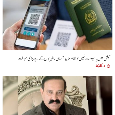
کیش لیس پاسپورٹ فیس کا نظام مزید آسان،شہریوں کے لیے بڑی سہولت
11 گھنٹے پہلے