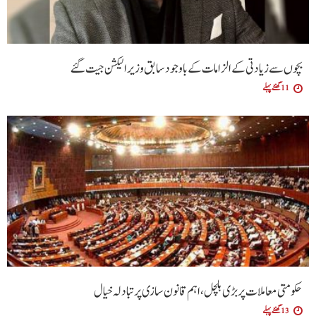
بچوں سے زیادتی کے الزامات کے باوجود سابق وزیر الیکشن جیت گئے
11 گھنٹے پہلے
حکومتی معاملات پر بڑی ہلچل ،اہم قانون سازی پر تبادلہ خیال
13 گھنٹے پہلے