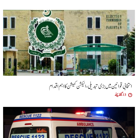
انتخابی قوانین میں بڑی تبدیلی، الیکشن کمیشن کا اہم اقدام
13 گھنٹے پہلے