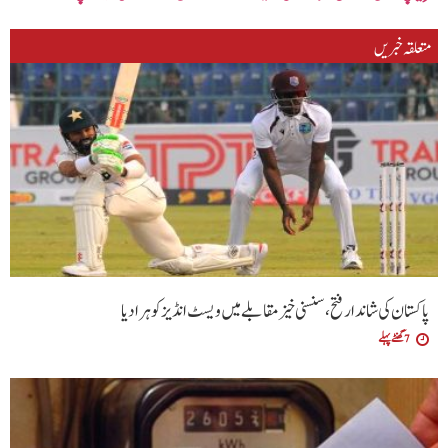
متعلقہ خبریں
پاکستان کی شاندار فتح،سنسنی خیز مقابلے میں ویسٹ انڈیز کو ہرا دیا
7 گھنٹے پہلے