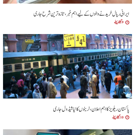
ایرانی ریال خریدنے والوں کے لیے اہم خبر، تازہ ترین شرح جاری
9 گھنٹے پہلے
پاکستان ریلویز کا اہم اعلان، ٹرینوں کا نیا شیڈول جاری
10 گھنٹے پہلے