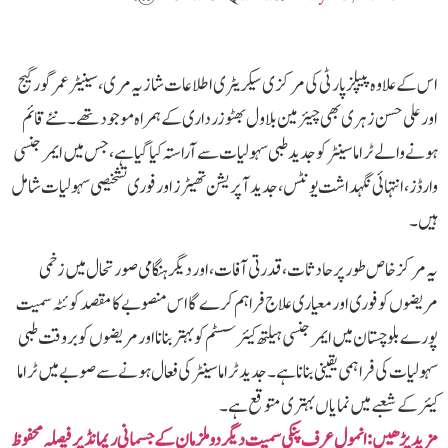
اس کے علاوہ پیپلزپارٹی کی مرکزی سیکریٹری اطلاعات شازیہ مری، سینیٹر عمر گورگیج
اور علی حسن زہری بھی چیئرمین بلاول بھٹو زرداری کے ہمراہ موجود تھے۔ نئے قائم
ہونے والے ٹراما سینٹر کو جدید طبی سہولیات سے آراستہ کیا گیا ہے، جس میں ایمرجنسی
وارڈز، انتہائی نگہداشت یونٹس، جدید آپریشن تھیٹرز اور فوری تشخیصی سہولیات شامل
ہیں۔
یہ مرکز خاص طور پر حادثات، قدرتی آفات، اور دیگر ہنگامی صورتحال میں زخمی
مریضوں کو فوری اور معیاری علاج فراہم کرے گا اس منصوبے کا مقصد کوئٹہ سمیت
پورے بلوچستان میں ایمرجنسی ہیلتھ کیئر سسٹم کو بہتر بنانا اور مریضوں کو بروقت طبی
سہولیات کی فراہمی یقینی بنانا ہے۔جدید ٹراما سینٹر کی فعال ہونے سے صوبے میں ٹراما
کیئر کے شعبے میں نمایاں بہتری متوقع ہے۔
مزید پڑھیں: انمول عرف پنکی سمیت دیگر دو ملزمان کے جسمانی ریمانڈ پر فیصلہ محفوظ