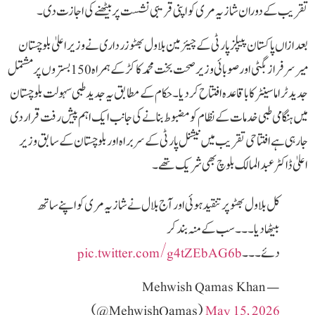
تقریب کے دوران شازیہ مری کو اپنی قریبی نشست پر بیٹھنے کی اجازت دی۔
بعد ازاں پاکستان پیپلزپارٹی کے چیئرمین بلاول بھٹو زرداری نے وزیر اعلیٰ بلوچستان
میر سرفراز بگٹی اور صوبائی وزیر صحت بخت محمد کاکڑ کے ہمراہ 150 بستروں پر مشتمل
جدید ٹراما سینٹر کا باقاعدہ افتتاح کردیا۔ حکام کے مطابق یہ جدید طبی سہولت بلوچستان
میں ہنگامی طبی خدمات کے نظام کو مضبوط بنانے کی جانب ایک اہم پیش رفت قرار دی
جا رہی ہے افتتاحی تقریب میں نیشنل پارٹی کے سربراہ اور بلوچستان کے سابق وزیر
اعلیٰ ڈاکٹر عبدالمالک بلوچ بھی شریک تھے۔
کل بلاول بھٹو پر تنقید ہوئی اور آج بلال نے شازیہ مری کو اپنے ساتھ
بیٹھا دیا۔۔۔ سب کے منہ بند کر
دئے۔۔۔
pic.twitter.com/g4tZEbAG6b
— Mehwish Qamas Khan
(@MehwishQamas)
May 15, 2026