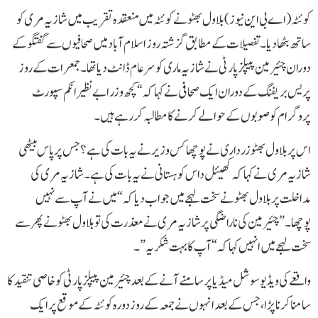
کوئٹہ(اے بی این نیوز) بلاول بھٹو نے کوئٹہ میں منعقدہ تقریب میں شازیہ مری کو
ساتھ بٹھا دیا۔تفصیلات کے مطابق گزشتہ روز اسلام آباد میں صحافیوں سے گفتگو کے
دوران چئیرمین پیپلز پارٹی نے شازیہ ماری کو سرعام ڈانٹ دیا تھا۔ جمعرات کے روز
پریس بریفنگ کے دوران ایک صحافی نے کہا کہ “کچھ وزرا بےنظیر انکم سپورٹ
پروگرام کو صوبوں کے حوالے کرنے کا مطالبہ کر رہے ہیں۔
اس پر بلاول بھٹو زرداری نے پوچھا کس وزیر نے یہ بات کی ہے؟ جس پر پاس بیٹھی
شازیہ مری نے کہا کہ کھیئل داس کوہستانی نے یہ بات کی ہے۔ شازیہ مری کی
مداخلت پر بلاول بھٹو نے سخت لہجے میں جواب دیا کہ “میں نے آپ سے نہیں
پوچھا۔” چئیرمین کی ناراضگی پر شازیہ مری نے معذرت کی تو بلاول بھٹو نے پھر سے
سخت لہجے میں انہیں کہا کہ “آپ کا بہت شکریہ”۔
واقعے کی ویڈیو سوشل میڈیا پر سامنے آنے کے بعد چئیرمین پیپلزپارٹی کو خاصی تنقید کا
سامنا کرنا پڑا، جس کے بعد انہوں نے جمعہ کے روز دورہ کوئٹہ کے موقع پر ایک