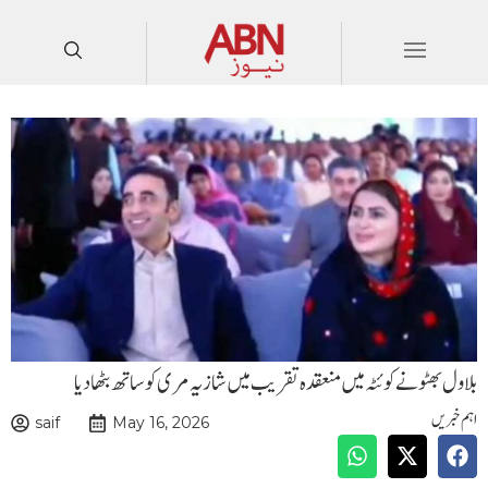
بلاول بھٹو نے کوئٹہ میں منعقدہ تقریب میں شازیہ مری کو ساتھ بٹھا دیا
اہم خبریں
saif
May 16, 2026