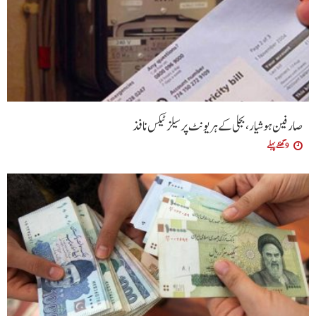
صارفین ہوشیار، بجلی کے ہر یونٹ پر سیلز ٹیکس نافذ
9 گھنٹے پہلے