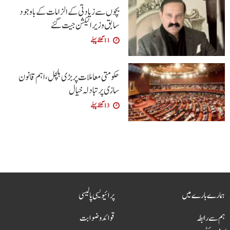
بچوں سے زیادتی کے الزامات کے باوجود
سابق وزیر الیکشن جیت گئے
11 گھنٹے پہلے
حکومتی معاملات پر بڑی ہلچل ،اہم قانون
سازی پر تبادلہ خیال
13 گھنٹے پہلے
ہمارے بارے میں
پرائیویسی پالیسی
ہم سے رابطہ
قوائد و ضوابت