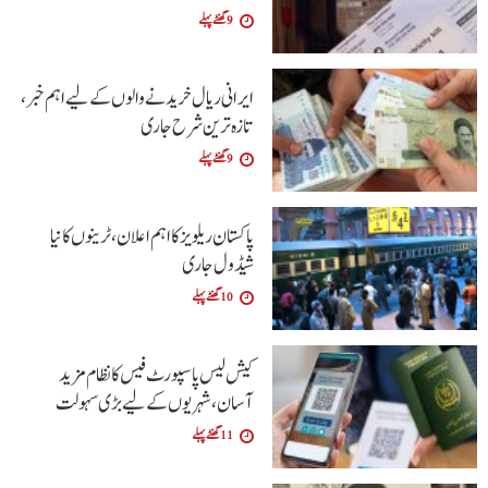
9 گھنٹے پہلے
ایرانی ریال خریدنے والوں کے لیے اہم خبر،
تازہ ترین شرح جاری
9 گھنٹے پہلے
پاکستان ریلویز کا اہم اعلان، ٹرینوں کا نیا
شیڈول جاری
10 گھنٹے پہلے
کیش لیس پاسپورٹ فیس کا نظام مزید
آسان،شہریوں کے لیے بڑی سہولت
11 گھنٹے پہلے