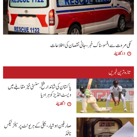
لکی مروت سے افسوسناک خبر، جانی نقصان کی اطلاعات
13 گھنٹے پہلے
تازہ ترین خبریں
پاکستان کی شاندار فتح،سنسنی خیز مقابلے میں
ویسٹ انڈیز کو ہرا دیا
7 گھنٹے پہلے
صارفین ہوشیار، بجلی کے ہر یونٹ پر سیلز ٹیکس
نافذ