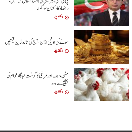
پی ٹی آئی چیئرمین کی والدہ انتقال کرگئیں،
رہنما و کارکنان سوگوار
3 گھنٹے پہلے
سونے کی اونچی اڑان، آج کی تازہ ترین قیمتیں
3 گھنٹے پہلے
مٹن، بیف اور مرغی کا گوشت مہنگا، عوام کی
پہنچ سے دور
3 گھنٹے پہلے