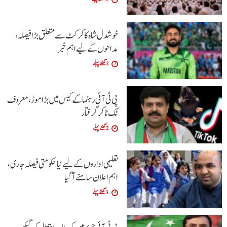
خوشدل شاہ کا کرکٹ سے متعلق بڑا فیصلہ،
مداحوں کے لیے اہم خبر
2 گھنٹے پہلے
پی ٹی آئی رہنما کے کیس میں بڑا موڑ، معروف
ٹک ٹاکر گرفتار
2 گھنٹے پہلے
تعلیمی اداروں کے لیے نیا حکومتی فیصلہ جاری،
اہم اعلان سامنے آگیا
3 گھنٹے پہلے