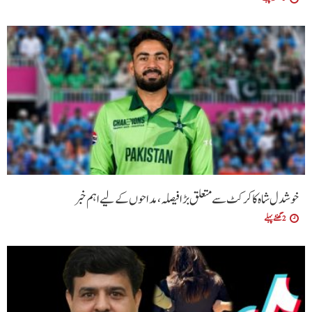
خوشدل شاہ کا کرکٹ سے متعلق بڑا فیصلہ، مداحوں کے لیے اہم خبر
2 گھنٹے پہلے