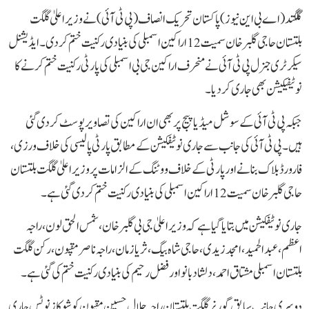
گلگتد (اے بی این نیوز) پاکستان تحریک انصاف (پی ٹی آئی) نے وزیراعلیٰ گلگت
بلتستان حاجی گلبر خان سمیت 12 اراکین اسمبلی کی بنیادی رکنیت ختم کر دی ۔ایڈیشنل
سیکرٹری جنرل پی ٹی آئی نے منحرف اراکین جی بی اسمبلی کی پارٹی رکنیت ختم کرنےکا
نوٹیفیکیشن بھی جاری کر دیا ۔
جبکہ پی ٹی آئی کے سوشل میڈیا پیج پر بھی ان اراکین کی تصاویر پوسٹ کر دی گئی
ہیں۔ پی ٹی آئی کی جانب سے جاری نوٹیفکیشن کے مطابق پارٹی پالیسی کی خلاف ورزی،
فارورڈبلاک بنانے اور پارٹی کےخلاف ووٹنگ کے الزامات پر وزیراعلیٰ گلگت بلتستان
حاجی گلبر خان سمیت 12 اراکین اسمبلی کی بنیادی رکنیت ختم کردی گئی ہے۔
جاری نوٹیفکیشن میں بتایا گیا ہے کہ وزیراعلیٰ جی بی گلبرخان، شمس الحق لون، راجہ
اعظم، عبدالحمید، امجد زیدی ،حاجی شاہ بیگ ، ثریا زمان، راجہ ناصر مقپون ، رکن گلگت
بلتستان اسمبلی مشتاق احمد، دلشاد بانو اور فضل رحیم کی بنیادی رکنیت ختم کی گئی ہے۔
دوسری جانب سابق گورنرگلگت بلتستان راجہ جلال حسین مقپون کوشوکاز نوٹس جاری