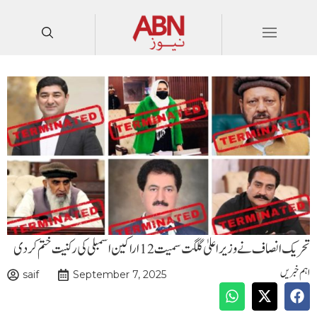
تحریک انصاف نے وزیراعلیٰ گلگت سمیت 12 اراکین اسمبلی کی رکنیت ختم کردی
اہم خبریں
saif
September 7, 2025