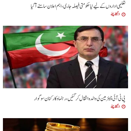
تعلیمی اداروں کے لیے نیا حکومتی فیصلہ جاری، اہم اعلان سامنے آگیا
3 گھنٹے پہلے
پی ٹی آئی چیئرمین کی والدہ انتقال کرگئیں، رہنما و کارکنان سوگوار
3 گھنٹے پہلے