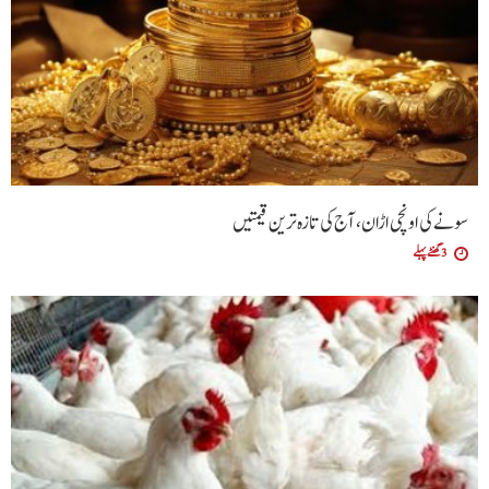
سونے کی اونچی اڑان، آج کی تازہ ترین قیمتیں
3 گھنٹے پہلے