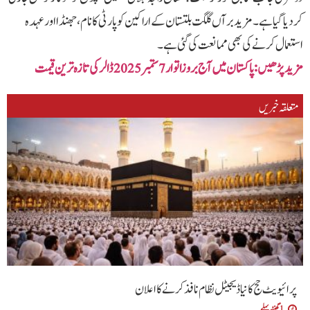
کردیا گیا ہے۔مزید برآں گلگت بلتستان کےاراکین کو پارٹی کا نام، جھنڈا اور عہدہ
استعمال کرنے کی بھی ممانعت کی گئی ہے۔
مزید پڑھیں: پاکستان میں آج بروزاتوار7ستمبر 2025 ڈالر کی تازہ ترین قیمت
متعلقہ خبریں
پرائیویٹ حج کا نیا ڈیجیٹل نظام نافذ کرنے کا اعلان
1 گھنٹہ پہلے