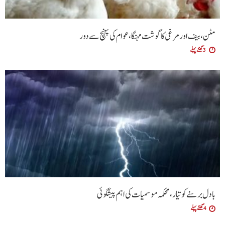
مٹن، بیف اور مرغی کا گوشت مہنگا، عوام کی پہنچ سے دور
3 گھنٹے پہلے
بادل برسنے کو تیار، محکمہ موسمیات کی اہم پیشگوئی
4 گھنٹے پہلے