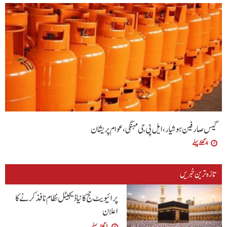
گیس صارفین ہوشیار، ایل پی جی مہنگی، عوام پریشان
4 گھنٹے پہلے
تازہ ترین خبریں
پرائیویٹ حج کا نیا ڈیجیٹل نظام نافذ کرنے کا
اعلان
1 گھنٹہ پہلے