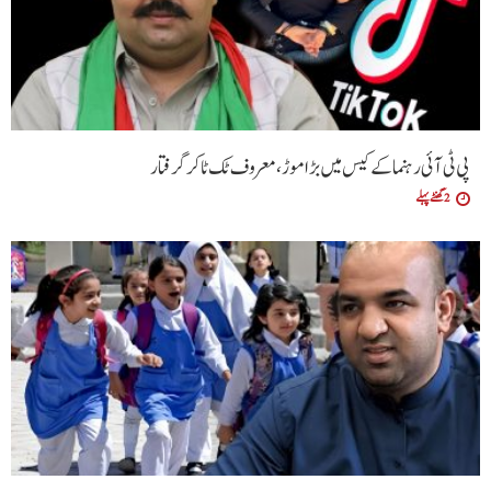
پی ٹی آئی رہنما کے کیس میں بڑا موڑ، معروف ٹک ٹاکر گرفتار
2 گھنٹے پہلے