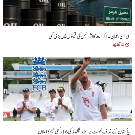
ایران، عمان مذاکرات کا اثر، تیل کی قیمتوں میں بڑی کمی
12 گھنٹے پہلے
پاکستان کے خلاف ٹیسٹ سیریز، انگلینڈ کی 16 رکنی ٹیم کا اعلان