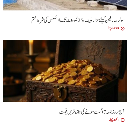
سولر صارفین کیلئے بڑا ریلیف، 25 کلوواٹ تک لائسنس کی شرط ختم
43 منٹ پہلے
آج بروز جمعہ 7 اگست سونے کی تازہ ترین قیمت
1 گھنٹہ پہلے