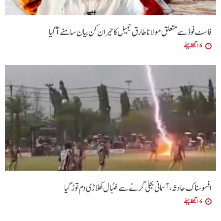
فاسٹ فوڈ سے متعلق مولانا طارق جمیل کا حیران کن بیان سامنے آگیا
16 گھنٹے پہلے
افسوسناک حادثہ، آسمانی بجلی گرنے سے فٹبال کھلاڑی دم توڑ گیا
16 گھنٹے پہلے