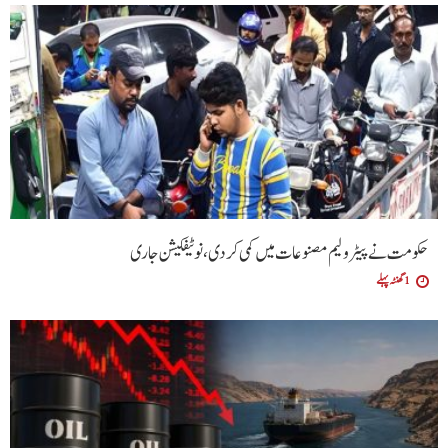
حکومت نے پیٹرولیم مصنوعات میں کمی کردی،نوٹیفکیشن جاری
1 گھنٹہ پہلے