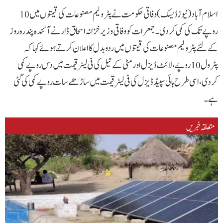
اسلام آباد(نیوزڈیسک)وفاقی حکومت نے پٹرولیم مصنوعات کی قیمتوں میں 10
روپے تک کی کمی کردی ۔جمعرات کو وفاقی وزیرخزانہ اسحاق ڈار نے آئندہ پندرہ روز
کے لئے پٹرولیم مصنوعات کی قیمتوں میں ردوبدل کااعلان کرتے ہوئے کہاکہ
پٹرول 10روپے،لائٹ ڈیزل اور مٹی کے تیل کی فی لیٹر قیمت میں دس روپے کمی
کردی،اسی طرح ہائی سپیڈ ڈیزل کی فی لیٹر قیمت میں ساڑھے سات روپے کمی کی گئی
ہے۔
متعلقہ خبریں