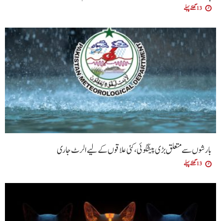
13 گھنٹے پہلے
بارشوں سے متعلق بڑی پیشگوئی، کئی علاقوں کے لیے الرٹ جاری
13 گھنٹے پہلے