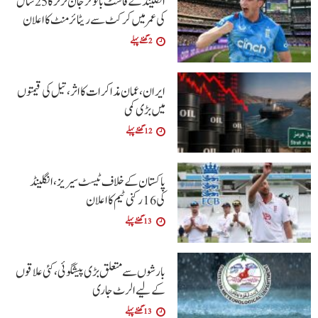
انگلینڈ کے فاسٹ بائولر جان ٹرنر کا 25 سال
کی عمر میں کرکٹ سے ریٹائرمنٹ کا اعلان
2 گھنٹے پہلے
ایران، عمان مذاکرات کا اثر، تیل کی قیمتوں
میں بڑی کمی
12 گھنٹے پہلے
پاکستان کے خلاف ٹیسٹ سیریز، انگلینڈ
کی 16 رکنی ٹیم کا اعلان
13 گھنٹے پہلے
بارشوں سے متعلق بڑی پیشگوئی، کئی علاقوں
کے لیے الرٹ جاری
13 گھنٹے پہلے