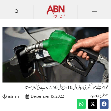
عوام کیلئے خوشخبری،پٹرول 10 ،ڈیزل7.50روپے فی لیٹر سستا
اہم خبریں
,
کاروبار
admin
December 15, 2022