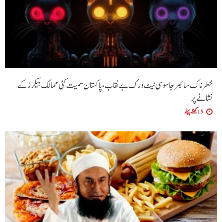
خطرناک سائبر جاسوسی نیٹ ورک بے نقاب، پاکستان سمیت کئی ممالک ہیکرز کے
نشانے پر
15 گھنٹے پہلے