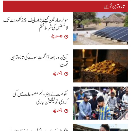
تازہ ترین خبریں
سولر صارفین کیلئے بڑا ریلیف، 25 کلوواٹ تک
لائسنس کی شرط ختم
43 منٹ پہلے
آج بروز جمعہ 7 اگست سونے کی تازہ ترین
قیمت
1 گھنٹہ پہلے
حکومت نے پیٹرولیم مصنوعات میں کمی
کردی،نوٹیفکیشن جاری
1 گھنٹہ پہلے