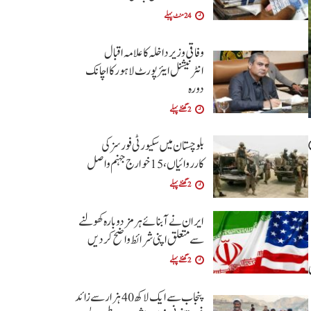
24 منٹ پہلے
وفاقی وزیر داخلہ کا علامہ اقبال
انٹرنیشنل ایئرپورٹ لاہور کا اچانک
دورہ
2 گھنٹے پہلے
بلوچستان میں سکیورٹی فورسز کی
کارروائیاں، 15 خوارج جہنم واصل
2 گھنٹے پہلے
ایران نے آبنائے ہرمز دوبارہ کھولنے
سے متعلق اپنی شرائط واضح کردیں
2 گھنٹے پہلے
ی
پنجاب سے ایک لاکھ 40 ہزار سے زائد