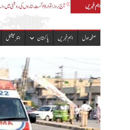
اہم خبریں
آج بروز اتوار 9 اگست سونے کی تازہ ترین قیمت
صفحہ اول
اہم خبریں
پاکستان
انٹرنیشنل