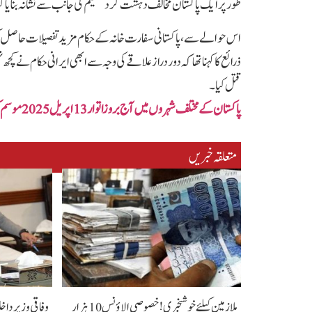
طور پر ایک پاکستان مخالف دہشت گرد تنظیم کی جانب سے نشانہ بنایا گ
اس حوالے سے، پاکستانی سفارت خانہ کے حکام مزید تفصیلات حاصل کر ر
ذرائع کا کہنا تھا کہ دور دراز علاقے کی وجہ سے ابھی ایرانی حکام نے کچھ 
قتل کیا۔
پاکستان کے مختلف شہروں میں آج بروزاتوار13اپریل 2025 موسم کیسا رہے گا؟؟؟
متعلقہ خبریں
ملازمین کیلئے خوشخبری !خصوصی الاؤنس 10 ہزار
وفاقی وزیر داخل