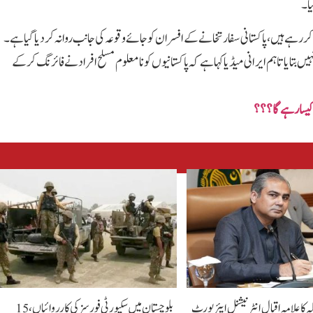
یا۔
ہے ہیں، پاکستانی سفارتخانے کے افسران کو جائے وقوعہ کی جانب روانہ کر دیا گیا ہے۔
نہیں بتایا تاہم ایرانی میڈیا کہا ہے کہ پاکستانیوں کو نامعلوم مسلح افراد نے فائرنگ کرکے
ہ کا علامہ اقبال انٹرنیشنل ایئرپورٹ
بلوچستان میں سکیورٹی فورسز کی کارروائیاں، 15