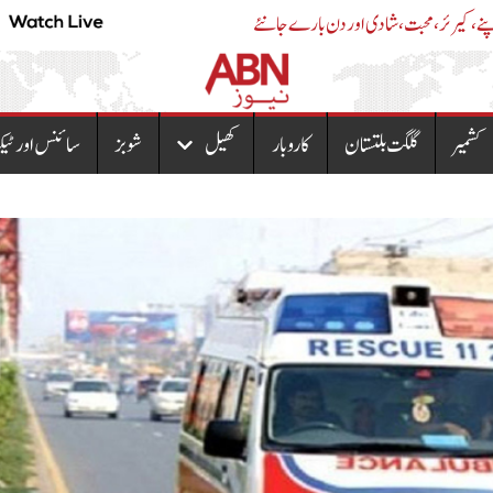
آج بروز اتوار9 اگست ستاروں کی روشنی میں ،اپنے،کیرئر،محبت ،شادی اور دن بارے جانئے
کشمیر
گلگت بلتستان
کاروبار
کھیل
شوبز
سائنس اور ٹیک