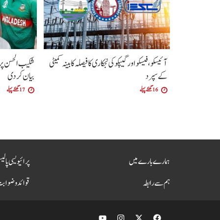
آئیسکو، فیسکو اور گیپکو کی نجکاری کا فیصلہ کابینہ کمیٹی
شکیب الحسن پر 
کے سپرد
بیان کر دی
16 گھنٹے پہلے
17 گھنٹے پہلے
ہمارے بارے میں
پرائیویسی پالی
ہم سے رابطہ
قوائد و ضواب