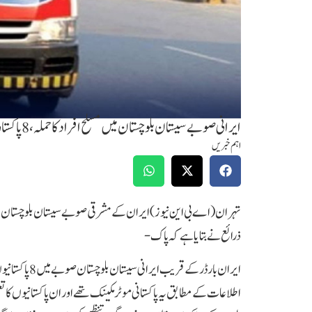
ایرانی صوبے سیستان بلوچستان میں مسلح افراد کا حملہ، 8 پاکستانی جاں بحق
اہم خبریں
ذرائع نے بتایا ہے کہ پاک-
ایران بارڈر کے
اطلاعات کے مطابق یہ پاکستانی موٹر مکینک تھے اور ان پاکستانیوں کا ت