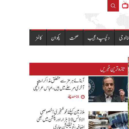
آزاد کشمیر میں دو 
نالوجی
دلچسپ و عجیب
صحت
پکوان
کالمز
تازہ ترین خبریں
آبنائے ہرمز سے متعلق مذاکرات
آخری مرحلے میں ہیں، عباس عراقچی
21 منٹ پہلے
ملازمین کیلئے خوشخبری !خصوصی
الاؤنس 10 ہزار اور پنشن میں بھی
اضافہ،نوٹیفکیشن جاری