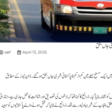
saif
April 13, 2025
تہران (اے بی این نیوز)ایران کے مشرقی صوبے سیستان بلوچستان میں ایک مسلح حملے میں کم از کم 8 پاکستانی شہری جاں بحق ہوگئے۔ڈان نیوز کے مطابق
 قریب ایرانی سیستان بلوچستان صوبے میں 8 پاکستانیوں کو نشانہ بنایا گیا۔ذرائع کا کہنا تھا کہ لاشوں کی تصدیق اور شناخت کا عمل جاری ہے، ابتدائ
علق پنجاب کے شہر بہاولپور سے تھا۔ذرائع نے بتایا کہ قتل ہونے والے پاکستانیوں کو مبینہ