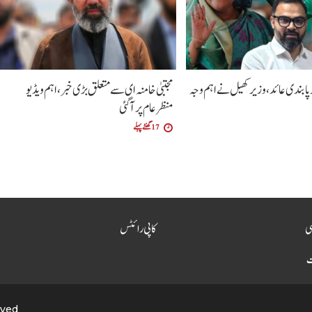
پابندی عائد، وزیر کھیل نے اہم وجہ
مجتبیٰ خامنہ ای سے متعلق بڑی خبر، اہم ویڈیو
منظرعام پر آگئی
17 گھنٹے پہلے
سی
کاپی رائٹس
ت
rved