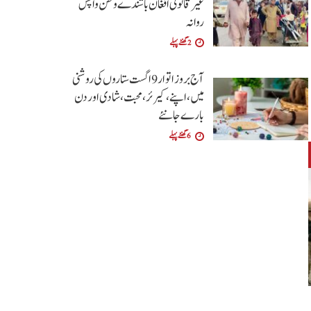
غیر قانونی افغان باشندے وطن واپس
روانہ
2 گھنٹے پہلے
آج بروز اتوار9 اگست ستاروں کی روشنی
میں ،اپنے،کیرئر،محبت ،شادی اور دن
بارے جانئے
6 گھنٹے پہلے