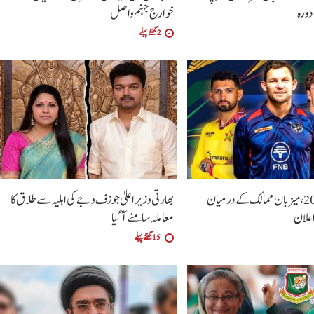
دورہ
خوارج جہنم واصل
2 گھنٹے پہلے
ورلڈ کپ 2027، میزبان ممالک کے درمیان
بھارتی وزیراعلیٰ جوزف وجے کی اہلیہ سے طلاق کا
معاملہ سامنے آگیا
15 گھنٹے پہلے