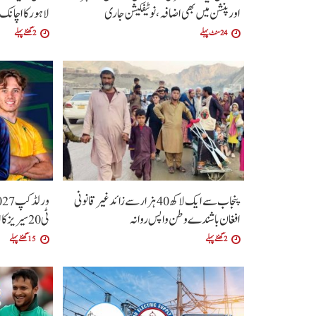
اور پنشن میں بھی اضافہ،نوٹیفکیشن جاری
لاہور کا اچانک 
24 منٹ پہلے
2 گھنٹے پہلے
پنجاب سے ایک لاکھ 40 ہزار سے زائد غیر قانونی
افغان باشندے وطن واپس روانہ
ٹی20 سیریز کا اعلان
2 گھنٹے پہلے
15 گھنٹے پہلے