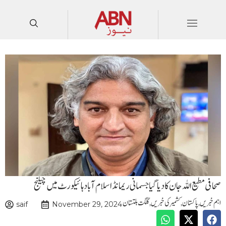
صحافی مطیع اللہ جان کا دیا گیاجسمانی ریمانڈ اسلام آباد ہائیکورٹ میں چیلنج
اہم خبریں
,
پاکستان
,
کشمیر کی خبریں
,
گلگت بلتستان
saif
November 29, 2024