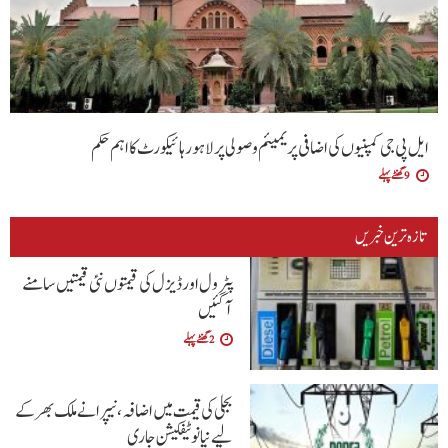
ایل پی جی کمپنیوں کی اضافی پریمیئم وصولی پر لاہور ہائیکورٹ کا اہم حکم
9 گھنٹے پہلے
تازہ ترین خبریں
پٹرول اور ڈیزل کی قیمتوں نئی قیمتیں سامنے
آگئیں
2 گھنٹے پہلے
بجلی کی قیمت میں اضافہ، نیپرا نے ملک بھر کے
لیے نیا نوٹیفکیشن جاری