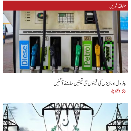
متعلقہ خبریں
پٹرول اور ڈیزل کی قیمتوں نئی قیمتیں سامنے آگئیں
2 گھنٹے پہلے