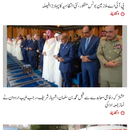
پی آئی اے ملازمین بونس منظور، نئی انتظامیہ کا پہلا بڑا فیصلہ
4 گھنٹے پہلے
مشترکہ دفاعی معاہدے سے قبل محمد بن سلمان، شہباز شریف ، رجب طیب اردوان نے
نماز جمعہ ادا کی
5 گھنٹے پہلے