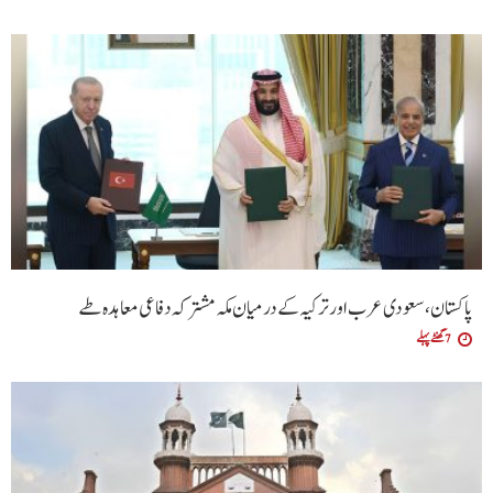
پاکستان، سعودی عرب اور ترکیہ کے درمیان مکہ مشترکہ دفاعی معاہدہ طے
7 گھنٹے پہلے