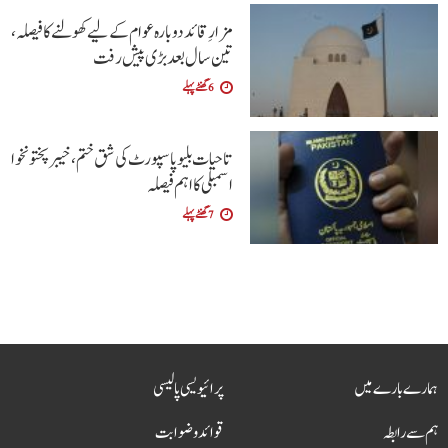
مزارِ قائد دوبارہ عوام کے لیے کھولنے کا فیصلہ،
تین سال بعد بڑی پیش رفت
6 گھنٹے پہلے
تاحیات بلیو پاسپورٹ کی شق ختم، خیبر پختونخوا
اسمبلی کا اہم فیصلہ
7 گھنٹے پہلے
ہمارے بارے میں
پرائیویسی پالیسی
ہم سے رابطہ
قوائد و ضوابت