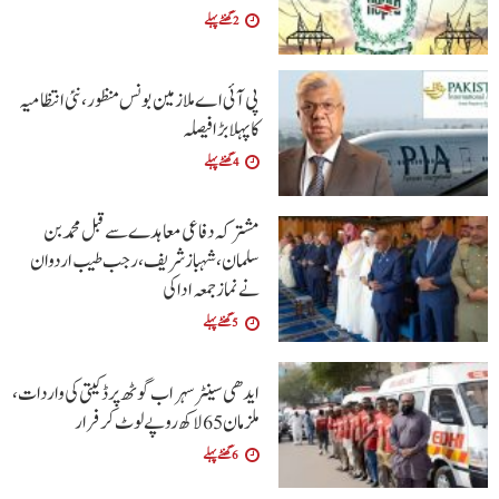
2 گھنٹے پہلے
پی آئی اے ملازمین بونس منظور، نئی انتظامیہ
کا پہلا بڑا فیصلہ
4 گھنٹے پہلے
مشترکہ دفاعی معاہدے سے قبل محمد بن
سلمان، شہباز شریف ، رجب طیب اردوان
نے نماز جمعہ ادا کی
5 گھنٹے پہلے
ایدھی سینٹر سہراب گوٹھ پر ڈکیتی کی واردات،
ملزمان 65 لاکھ روپے لوٹ کر فرار
6 گھنٹے پہلے