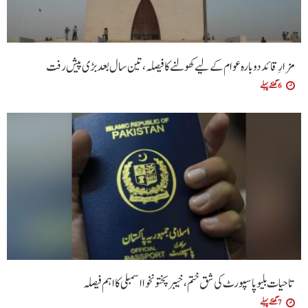
مزارِ قائد دوبارہ عوام کے لیے کھولنے کا فیصلہ، تین سال بعد بڑی پیش رفت
6 گھنٹے پہلے
تاحیات بلیو پاسپورٹ کی شق ختم، خیبر پختونخوا اسمبلی کا اہم فیصلہ
7 گھنٹے پہلے