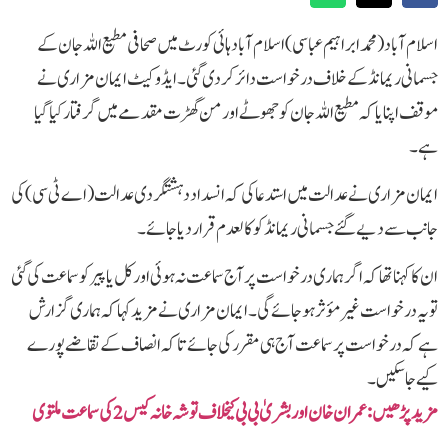
اسلام آباد(محمد ابراہیم عباسی ) اسلام آباد ہائی کورٹ میں صحافی مطیع اللہ جان کے
جسمانی ریمانڈ کے خلاف درخواست دائر کر دی گئی۔ ایڈوکیٹ ایمان مزاری نے
موقف اپنایا کہ مطیع اللہ جان کو جھوٹے اور من گھڑت مقدمے میں گرفتار کیا گیا
ہے۔
ایمان مزاری نے عدالت میں استدعا کی کہ انسداد دہشتگردی عدالت (اے ٹی سی) کی
جانب سے دیے گئے جسمانی ریمانڈ کو کالعدم قرار دیا جائے۔
ان کا کہنا تھا کہ اگر ہماری درخواست پر آج سماعت نہ ہوئی اور کل یا پیر کو سماعت کی گئی
تو یہ درخواست غیر مؤثر ہو جائے گی۔ایمان مزاری نے مزید کہا کہ ہماری گزارش
ہے کہ درخواست پر سماعت آج ہی مقرر کی جائے تاکہ انصاف کے تقاضے پورے
کیے جا سکیں۔
مزید پڑھیں: عمران خان اور بشریٰ بی بی کیخلاف توشہ خانہ کیس 2 کی سماعت ملتوی