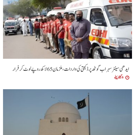
ایدھی سینٹر سہراب گوٹھ پر ڈکیتی کی واردات، ملزمان 65 لاکھ روپے لوٹ کر فرار
6 گھنٹے پہلے