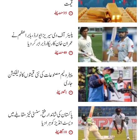
قیمت
35 منٹ پہلے
پلیئرآف دی سیریز ایوارڈ،بابراعظم نے
عمران خان کا ریکارڈ برابر کردیا
49 منٹ پہلے
پیٹرولیم مصنوعات کی نئی قیمتوں کا نوٹیفکیشن
جاری
1 گھنٹہ پہلے
پاکستان کی شاندار فتح،سنسنی خیز مقابلے میں
ویسٹ انڈیز کو ہرا دیا
10 گھنٹے پہلے