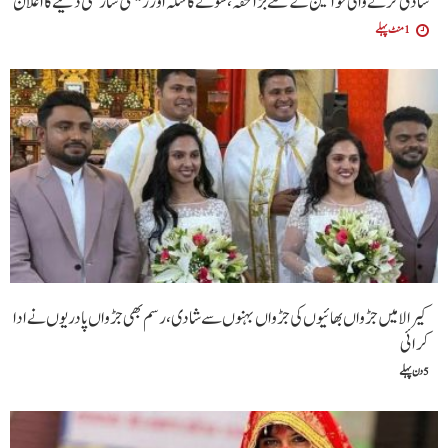
شادی کرنے والی خواتین کےلئے بڑا تحفہ، سونے کا سکہ اور ریشمی ساڑھی دینے کا اعلان
1 منٹ پہلے
کیرالا میں جڑواں بھائیوں کی جڑواں بہنوں سے شادی، رسم بھی جڑواں پادریوں نے ادا
کرا ئی
5 دن پہلے