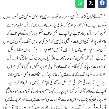
اگر آپ چھٹیاں گزارنے کسی دوسرے شہر جاتے ہیں اور جس ہوٹل میں ٹھیرتے ہیں
تو وہاں آپ نے اکثر غور کیا ہوگا کہ بیڈ کی چادروں اور پردوں کا رنگ سفید ہوتا ہے،
لیکن آخر ایسا کیوں ہوتا ہے کیا آپ نے کبھی جانا ہے؟گھروں میں دیکھا جاتا ہے کہ
عام طور پرخواتین اس بات کو یقینی بناتی ہیں کہ بستر کی چادریں مختلف رنگوں میں ہوں
لیکن جب ہم ہوٹلوں میں جاتے ہیں تو ہمیں معلوم ہوتا ہے کہ یہاں معاملہ بالکل
الگ ہے۔الرجل میگزین میں شائع ہونے والی ایک رپورٹ کے مطابق سفید رنگ
خوبصورت اور پاکیزگی کو ظاہر کرتا ہے اور نفسیاتی طور پر سکون و تحمل کا بھی احساس
دلاتا ہے۔ سفید رنگ کے بارے میں کہا جاتا ہے کہ یہ حفاظت کا بھی احساس دلاتا
ہے۔یہ رنگ صفائی ستھرائی کے عمل اور گندگی کا پتا لگانے میں مدد فراہم کرتا ہے،
آپ نے دیکھا ہوگا کہ اگر کسی سفید چادر پر کوئی معمولی سا داغ بھی موجود ہو تو واضح
طور پر دکھائی دیتا ہے۔ تو اس وجہ سے ضرورت کی صورت میں نئے کور خریدنے میں
آسانی ہوتی ہے۔اگر آپ حیران ہیں کہ زیادہ اجلے اور سفید کیوں ہوتے ہیں تو اس کی