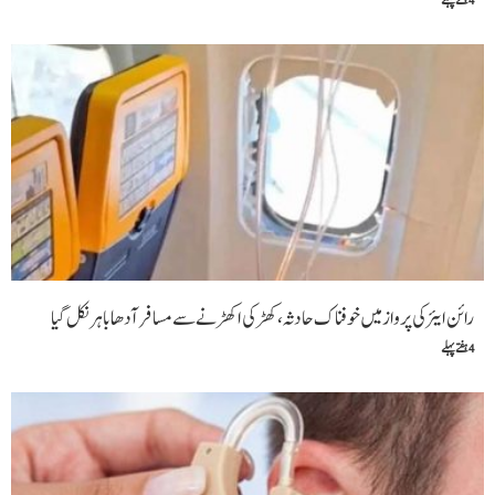
4 ہفتے پہلے
رائن ایئر کی پرواز میں خوفناک حادثہ، کھڑکی اکھڑنے سے مسافر آدھا باہر نکل گیا
4 ہفتے پہلے