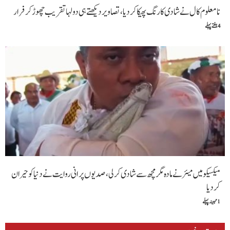
نامعلوم کال نے شادی کا رنگ پھیکا کر دیا، تصاویر دیکھتے ہی دولہا تقریب چھوڑ کر فرار
4 ہفتے پہلے
میکسیکو میں میئر نے مادہ مگرمچھ سے شادی کرلی، صدیوں پرانی روایت نے دنیا کو حیران
کردیا
1 مہینہ پہلے