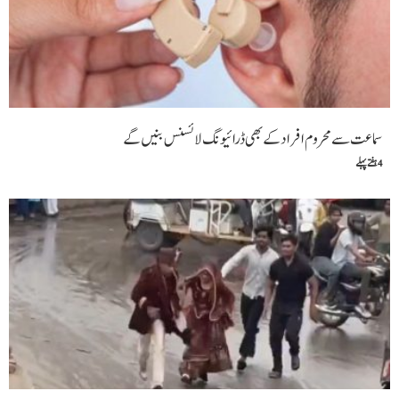
سماعت سے محروم افراد کے بھی ڈرائیونگ لائسنس بنیں گے
4 ہفتے پہلے