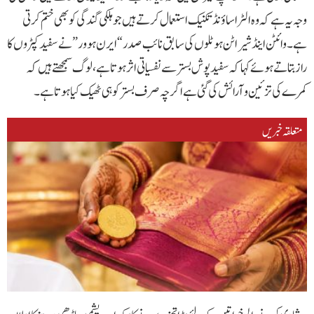
وجہ یہ ہے کہ وہ الٹرا ساؤنڈ تکنیک استعمال کرتے ہیں جو ہلکی گندگی کو بھی ختم کرتی
ہے۔وائٹن اینڈ شیراٹن ہوٹلوں کی سابق نائب صدر “ایرن ہوور” نے سفید کپڑوں کا
راز بتاتے ہوئے کہا کہ سفید پوش بستر سے نفسیاتی اثر ہوتا ہے، لوگ سمجھتے ہیں کہ
کمرے کی تزئین و آرائش کی گئی ہے اگرچہ صرف بستر کو ہی ٹھیک کیا ہوتا ہے۔
متعلقہ خبریں