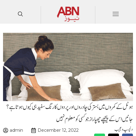
ہوٹل کے کمروں میں بستر کی چادروں اور پردوں کا رنگ سفید ہی کیوں ہوتا ہے؟
جانیں اس کے پیچھے چھپا راز جو کسی کو معلوم نہیں
دلچسپ و عجیب
admin
December 12, 2022