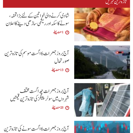
تازہ ترین خبریں
شادی کرنے والی خواتین کےلئے بڑا تحفہ،
سونے کا سکہ اور ریشمی ساڑھی دینے کا اعلان
1 منٹ پہلے
آج بروز جمعرات 6 اگست موسم کی تازہ ترین
صورتحال
13 منٹ پہلے
آج بروز جمعرات چھ اگست مختلف
شہروں میں سولر پینلز کی تازہ ترین قیمتیں
25 منٹ پہلے
آج بروز جمعرات 6 اگست سونے کی تازہ ترین