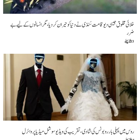
خلائی مخلوق جیسی دیوقامت سُنڈی نے دنیا کو حیران کر دیا، مگر انسانوں کے لیے بے
ضرر
3 ہفتے پہلے
روس میں پہلی بار روبوٹس کی شادی، تقریب کی ویڈیو سوشل میڈیا پر وائرل