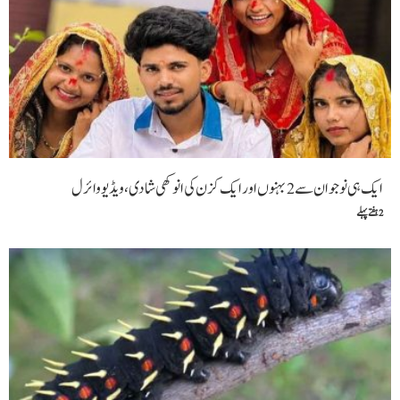
ایک ہی نوجوان سے 2 بہنوں اور ایک کزن کی انوکھی شادی ،ویڈیو وائرل
2 ہفتے پہلے